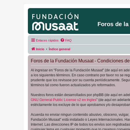
Foros de l
Enlaces rápidos
FAQ
Inicio
Índice general
Foros de la Fundación Musaat - Condiciones de
Al ingresar en “Foros de la Fundación Musaat” (de aquí en adel
a los siguientes términos. En caso contrario por favor no se 
prudente que los revisase por su cuenta periódicamente. Segu
términos tal como fueron actualizados y/o reformados.
Nuestros foros están desarrollados por phpBB (de aquí en adela
GNU General Public License v2 en Ingles
” (de aquí en adelan
estrictamente los excluye de lo que aprobamos y/o desaprobam
Acuerda no enviar ningun contenido abusivo, obsceno, vulgar, d
Fundación Musaat” está instalado o Leyes Internacionales. Ha
Internet. Las direcciones IP de todos los envíos son registrad
cualquier tema en cualquier momento que lo creamos conveni