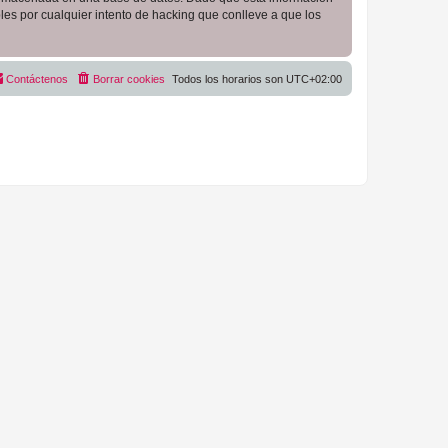
es por cualquier intento de hacking que conlleve a que los
Contáctenos
Borrar cookies
Todos los horarios son
UTC+02:00