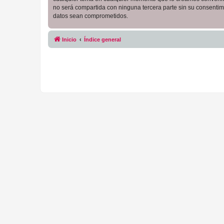
no será compartida con ninguna tercera parte sin su consentim
datos sean comprometidos.
Inicio
Índice general