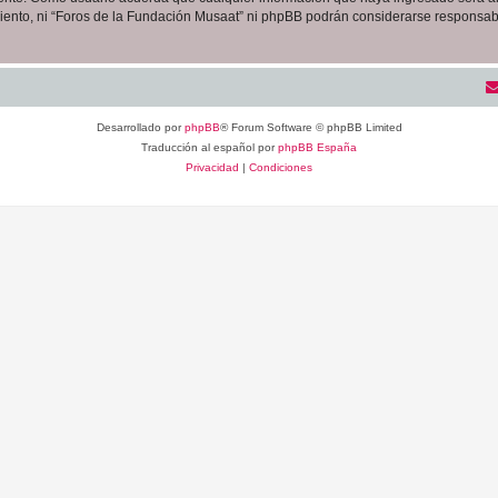
iento, ni “Foros de la Fundación Musaat” ni phpBB podrán considerarse responsabl
Desarrollado por
phpBB
® Forum Software © phpBB Limited
Traducción al español por
phpBB España
Privacidad
|
Condiciones