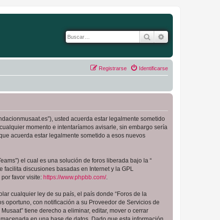
Buscar
Búsqueda avanza
Registrarse
Identificarse
.fundacionmusaat.es”), usted acuerda estar legalmente sometido
 cualquier momento e intentaríamos avisarle, sin embargo sería
a que acuerda estar legalmente sometido a esos nuevos
ams”) el cual es una solución de foros liberada bajo la “
 facilita discusiones basadas en Internet y la GPL
or favor visite:
https://www.phpbb.com/
.
ar cualquier ley de su país, el país donde “Foros de la
 oportuno, con notificación a su Proveedor de Servicios de
Musaat” tiene derecho a eliminar, editar, mover o cerrar
almacenada en una base de datos. Dado que esta información