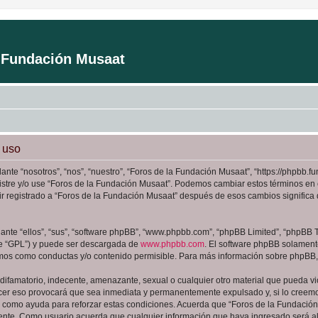
a Fundación Musaat
 uso
ante “nosotros”, “nos”, “nuestro”, “Foros de la Fundación Musaat”, “https://phpbb
registre y/o use “Foros de la Fundación Musaat”. Podemos cambiar estos términos en
ir registrado a “Foros de la Fundación Musaat” después de esos cambios signific
nte “ellos”, “sus”, “software phpBB”, “www.phpbb.com”, “phpBB Limited”, “phpBB Te
te “GPL”) y puede ser descargada de
www.phpbb.com
. El software phpBB solamente
os como conductas y/o contenido permisible. Para más información sobre phpBB, p
ifamatorio, indecente, amenazante, sexual o cualquier otro material que pueda viol
cer eso provocará que sea inmediata y permanentemente expulsado y, si lo creemos
as como ayuda para reforzar estas condiciones. Acuerda que “Foros de la Fundación 
ente. Como usuario acuerda que cualquier información que haya ingresado será 