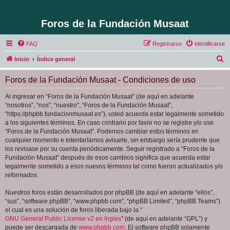
Foros de la Fundación Musaat
FAQ
Registrarse
Identificarse
B
Inicio
Índice general
u
Foros de la Fundación Musaat - Condiciones de uso
s
c
Al ingresar en “Foros de la Fundación Musaat” (de aquí en adelante
“nosotros”, “nos”, “nuestro”, “Foros de la Fundación Musaat”,
a
“https://phpbb.fundacionmusaat.es”), usted acuerda estar legalmente sometido
r
a los siguientes términos. En caso contrario por favor no se registre y/o use
“Foros de la Fundación Musaat”. Podemos cambiar estos términos en
cualquier momento e intentaríamos avisarle, sin embargo sería prudente que
los revisase por su cuenta periódicamente. Seguir registrado a “Foros de la
Fundación Musaat” después de esos cambios significa que acuerda estar
legalmente sometido a esos nuevos términos tal como fueron actualizados y/o
reformados.
Nuestros foros están desarrollados por phpBB (de aquí en adelante “ellos”,
“sus”, “software phpBB”, “www.phpbb.com”, “phpBB Limited”, “phpBB Teams”)
el cual es una solución de foros liberada bajo la “
GNU General Public License v2 en Ingles
” (de aquí en adelante “GPL”) y
puede ser descargada de
www.phpbb.com
. El software phpBB solamente