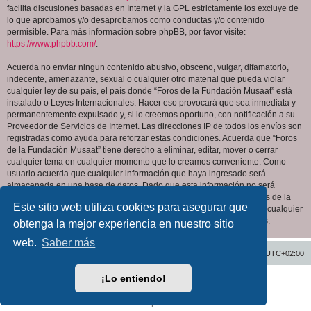
facilita discusiones basadas en Internet y la GPL estrictamente los excluye de
lo que aprobamos y/o desaprobamos como conductas y/o contenido
permisible. Para más información sobre phpBB, por favor visite:
https://www.phpbb.com/
.
Acuerda no enviar ningun contenido abusivo, obsceno, vulgar, difamatorio,
indecente, amenazante, sexual o cualquier otro material que pueda violar
cualquier ley de su país, el país donde “Foros de la Fundación Musaat” está
instalado o Leyes Internacionales. Hacer eso provocará que sea inmediata y
permanentemente expulsado y, si lo creemos oportuno, con notificación a su
Proveedor de Servicios de Internet. Las direcciones IP de todos los envíos son
registradas como ayuda para reforzar estas condiciones. Acuerda que “Foros
de la Fundación Musaat” tiene derecho a eliminar, editar, mover o cerrar
cualquier tema en cualquier momento que lo creamos conveniente. Como
usuario acuerda que cualquier información que haya ingresado será
almacenada en una base de datos. Dado que esta información no será
compartida con ninguna tercera parte sin su consentimiento, ni “Foros de la
Este sitio web utiliza cookies para asegurar que
Fundación Musaat” ni phpBB podrán considerarse responsables por cualquier
intento de hacking que conlleve a que los datos sean comprometidos.
obtenga la mejor experiencia en nuestro sitio
web.
Saber más
Inicio
Índice general
Todos los horarios son
UTC+02:00
¡Lo entiendo!
Desarrollado por
phpBB
® Forum Software © phpBB Limited
Traducción al español por
phpBB España
Privacidad
|
Condiciones