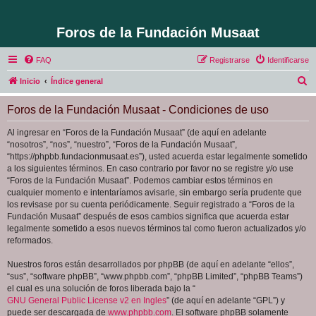
Foros de la Fundación Musaat
FAQ
Registrarse
Identificarse
B
Inicio
Índice general
u
Foros de la Fundación Musaat - Condiciones de uso
s
c
Al ingresar en “Foros de la Fundación Musaat” (de aquí en adelante
“nosotros”, “nos”, “nuestro”, “Foros de la Fundación Musaat”,
a
“https://phpbb.fundacionmusaat.es”), usted acuerda estar legalmente sometido
r
a los siguientes términos. En caso contrario por favor no se registre y/o use
“Foros de la Fundación Musaat”. Podemos cambiar estos términos en
cualquier momento e intentaríamos avisarle, sin embargo sería prudente que
los revisase por su cuenta periódicamente. Seguir registrado a “Foros de la
Fundación Musaat” después de esos cambios significa que acuerda estar
legalmente sometido a esos nuevos términos tal como fueron actualizados y/o
reformados.
Nuestros foros están desarrollados por phpBB (de aquí en adelante “ellos”,
“sus”, “software phpBB”, “www.phpbb.com”, “phpBB Limited”, “phpBB Teams”)
el cual es una solución de foros liberada bajo la “
GNU General Public License v2 en Ingles
” (de aquí en adelante “GPL”) y
puede ser descargada de
www.phpbb.com
. El software phpBB solamente