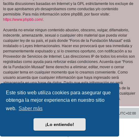
facilita discusiones basadas en Internet y la GPL estrictamente los excluye de
lo que aprobamos y/o desaprobamos como conductas y/o contenido
permisible. Para más información sobre phpBB, por favor visite:
https://www.phpbb.com/
.
Acuerda no enviar ningun contenido abusivo, obsceno, vulgar, difamatorio,
indecente, amenazante, sexual o cualquier otro material que pueda violar
cualquier ley de su país, el país donde “Foros de la Fundación Musaat” está
instalado o Leyes Internacionales. Hacer eso provocará que sea inmediata y
permanentemente expulsado y, si lo creemos oportuno, con notificación a su
Proveedor de Servicios de Internet. Las direcciones IP de todos los envíos son
registradas como ayuda para reforzar estas condiciones. Acuerda que “Foros
de la Fundación Musaat” tiene derecho a eliminar, editar, mover o cerrar
cualquier tema en cualquier momento que lo creamos conveniente. Como
usuario acuerda que cualquier información que haya ingresado será
almacenada en una base de datos. Dado que esta información no será
compartida con ninguna tercera parte sin su consentimiento, ni “Foros de la
Este sitio web utiliza cookies para asegurar que
Fundación Musaat” ni phpBB podrán considerarse responsables por cualquier
intento de hacking que conlleve a que los datos sean comprometidos.
obtenga la mejor experiencia en nuestro sitio
web.
Saber más
Inicio
Índice general
Todos los horarios son
UTC+02:00
¡Lo entiendo!
Desarrollado por
phpBB
® Forum Software © phpBB Limited
Traducción al español por
phpBB España
Privacidad
|
Condiciones