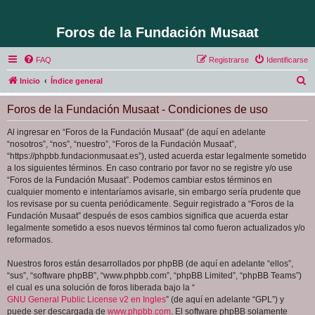
Foros de la Fundación Musaat
FAQ
Registrarse
Identificarse
B
Inicio
Índice general
u
Foros de la Fundación Musaat - Condiciones de uso
s
c
Al ingresar en “Foros de la Fundación Musaat” (de aquí en adelante
“nosotros”, “nos”, “nuestro”, “Foros de la Fundación Musaat”,
a
“https://phpbb.fundacionmusaat.es”), usted acuerda estar legalmente sometido
r
a los siguientes términos. En caso contrario por favor no se registre y/o use
“Foros de la Fundación Musaat”. Podemos cambiar estos términos en
cualquier momento e intentaríamos avisarle, sin embargo sería prudente que
los revisase por su cuenta periódicamente. Seguir registrado a “Foros de la
Fundación Musaat” después de esos cambios significa que acuerda estar
legalmente sometido a esos nuevos términos tal como fueron actualizados y/o
reformados.
Nuestros foros están desarrollados por phpBB (de aquí en adelante “ellos”,
“sus”, “software phpBB”, “www.phpbb.com”, “phpBB Limited”, “phpBB Teams”)
el cual es una solución de foros liberada bajo la “
GNU General Public License v2 en Ingles
” (de aquí en adelante “GPL”) y
puede ser descargada de
www.phpbb.com
. El software phpBB solamente