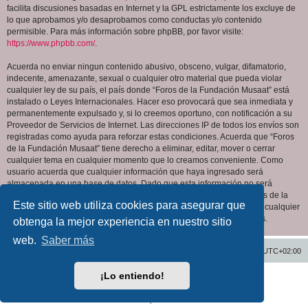
facilita discusiones basadas en Internet y la GPL estrictamente los excluye de
lo que aprobamos y/o desaprobamos como conductas y/o contenido
permisible. Para más información sobre phpBB, por favor visite:
https://www.phpbb.com/
.
Acuerda no enviar ningun contenido abusivo, obsceno, vulgar, difamatorio,
indecente, amenazante, sexual o cualquier otro material que pueda violar
cualquier ley de su país, el país donde “Foros de la Fundación Musaat” está
instalado o Leyes Internacionales. Hacer eso provocará que sea inmediata y
permanentemente expulsado y, si lo creemos oportuno, con notificación a su
Proveedor de Servicios de Internet. Las direcciones IP de todos los envíos son
registradas como ayuda para reforzar estas condiciones. Acuerda que “Foros
de la Fundación Musaat” tiene derecho a eliminar, editar, mover o cerrar
cualquier tema en cualquier momento que lo creamos conveniente. Como
usuario acuerda que cualquier información que haya ingresado será
almacenada en una base de datos. Dado que esta información no será
compartida con ninguna tercera parte sin su consentimiento, ni “Foros de la
Este sitio web utiliza cookies para asegurar que
Fundación Musaat” ni phpBB podrán considerarse responsables por cualquier
intento de hacking que conlleve a que los datos sean comprometidos.
obtenga la mejor experiencia en nuestro sitio
web.
Saber más
Inicio
Índice general
Todos los horarios son
UTC+02:00
¡Lo entiendo!
Desarrollado por
phpBB
® Forum Software © phpBB Limited
Traducción al español por
phpBB España
Privacidad
|
Condiciones