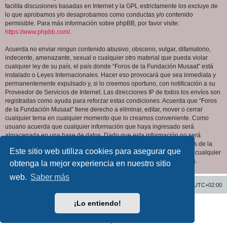
facilita discusiones basadas en Internet y la GPL estrictamente los excluye de
lo que aprobamos y/o desaprobamos como conductas y/o contenido
permisible. Para más información sobre phpBB, por favor visite:
https://www.phpbb.com/
.
Acuerda no enviar ningun contenido abusivo, obsceno, vulgar, difamatorio,
indecente, amenazante, sexual o cualquier otro material que pueda violar
cualquier ley de su país, el país donde “Foros de la Fundación Musaat” está
instalado o Leyes Internacionales. Hacer eso provocará que sea inmediata y
permanentemente expulsado y, si lo creemos oportuno, con notificación a su
Proveedor de Servicios de Internet. Las direcciones IP de todos los envíos son
registradas como ayuda para reforzar estas condiciones. Acuerda que “Foros
de la Fundación Musaat” tiene derecho a eliminar, editar, mover o cerrar
cualquier tema en cualquier momento que lo creamos conveniente. Como
usuario acuerda que cualquier información que haya ingresado será
almacenada en una base de datos. Dado que esta información no será
compartida con ninguna tercera parte sin su consentimiento, ni “Foros de la
Este sitio web utiliza cookies para asegurar que
Fundación Musaat” ni phpBB podrán considerarse responsables por cualquier
intento de hacking que conlleve a que los datos sean comprometidos.
obtenga la mejor experiencia en nuestro sitio
web.
Saber más
Inicio
Índice general
Todos los horarios son
UTC+02:00
¡Lo entiendo!
Desarrollado por
phpBB
® Forum Software © phpBB Limited
Traducción al español por
phpBB España
Privacidad
|
Condiciones