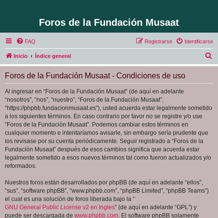
Foros de la Fundación Musaat
FAQ
Registrarse
Identificarse
B
Inicio
Índice general
u
Foros de la Fundación Musaat - Condiciones de uso
s
c
Al ingresar en “Foros de la Fundación Musaat” (de aquí en adelante
“nosotros”, “nos”, “nuestro”, “Foros de la Fundación Musaat”,
a
“https://phpbb.fundacionmusaat.es”), usted acuerda estar legalmente sometido
r
a los siguientes términos. En caso contrario por favor no se registre y/o use
“Foros de la Fundación Musaat”. Podemos cambiar estos términos en
cualquier momento e intentaríamos avisarle, sin embargo sería prudente que
los revisase por su cuenta periódicamente. Seguir registrado a “Foros de la
Fundación Musaat” después de esos cambios significa que acuerda estar
legalmente sometido a esos nuevos términos tal como fueron actualizados y/o
reformados.
Nuestros foros están desarrollados por phpBB (de aquí en adelante “ellos”,
“sus”, “software phpBB”, “www.phpbb.com”, “phpBB Limited”, “phpBB Teams”)
el cual es una solución de foros liberada bajo la “
GNU General Public License v2 en Ingles
” (de aquí en adelante “GPL”) y
puede ser descargada de
www.phpbb.com
. El software phpBB solamente