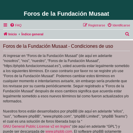
Foros de la Fundación Musaat
FAQ
Registrarse
Identificarse
B
Inicio
Índice general
u
Foros de la Fundación Musaat - Condiciones de uso
s
c
Al ingresar en “Foros de la Fundación Musaat” (de aquí en adelante
“nosotros”, “nos”, “nuestro”, “Foros de la Fundación Musaat”,
a
“https://phpbb.fundacionmusaat.es”), usted acuerda estar legalmente sometido
r
a los siguientes términos. En caso contrario por favor no se registre y/o use
“Foros de la Fundación Musaat”. Podemos cambiar estos términos en
cualquier momento e intentaríamos avisarle, sin embargo sería prudente que
los revisase por su cuenta periódicamente. Seguir registrado a “Foros de la
Fundación Musaat” después de esos cambios significa que acuerda estar
legalmente sometido a esos nuevos términos tal como fueron actualizados y/o
reformados.
Nuestros foros están desarrollados por phpBB (de aquí en adelante “ellos”,
“sus”, “software phpBB”, “www.phpbb.com”, “phpBB Limited”, “phpBB Teams”)
el cual es una solución de foros liberada bajo la “
GNU General Public License v2 en Ingles
” (de aquí en adelante “GPL”) y
puede ser descargada de
www.phpbb.com
. El software phpBB solamente