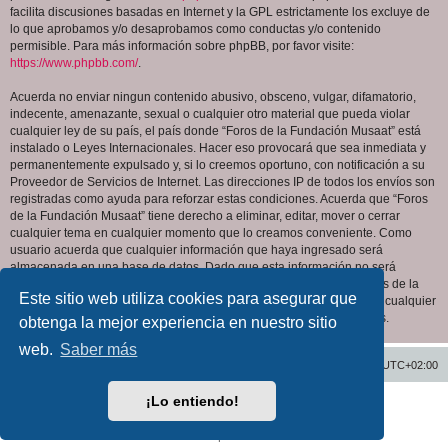
facilita discusiones basadas en Internet y la GPL estrictamente los excluye de
lo que aprobamos y/o desaprobamos como conductas y/o contenido
permisible. Para más información sobre phpBB, por favor visite:
https://www.phpbb.com/
.
Acuerda no enviar ningun contenido abusivo, obsceno, vulgar, difamatorio,
indecente, amenazante, sexual o cualquier otro material que pueda violar
cualquier ley de su país, el país donde “Foros de la Fundación Musaat” está
instalado o Leyes Internacionales. Hacer eso provocará que sea inmediata y
permanentemente expulsado y, si lo creemos oportuno, con notificación a su
Proveedor de Servicios de Internet. Las direcciones IP de todos los envíos son
registradas como ayuda para reforzar estas condiciones. Acuerda que “Foros
de la Fundación Musaat” tiene derecho a eliminar, editar, mover o cerrar
cualquier tema en cualquier momento que lo creamos conveniente. Como
usuario acuerda que cualquier información que haya ingresado será
almacenada en una base de datos. Dado que esta información no será
compartida con ninguna tercera parte sin su consentimiento, ni “Foros de la
Este sitio web utiliza cookies para asegurar que
Fundación Musaat” ni phpBB podrán considerarse responsables por cualquier
intento de hacking que conlleve a que los datos sean comprometidos.
obtenga la mejor experiencia en nuestro sitio
web.
Saber más
Inicio
Índice general
Todos los horarios son
UTC+02:00
¡Lo entiendo!
Desarrollado por
phpBB
® Forum Software © phpBB Limited
Traducción al español por
phpBB España
Privacidad
|
Condiciones