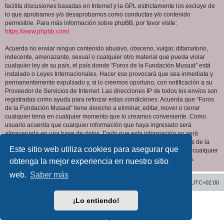
facilita discusiones basadas en Internet y la GPL estrictamente los excluye de
lo que aprobamos y/o desaprobamos como conductas y/o contenido
permisible. Para más información sobre phpBB, por favor visite:
https://www.phpbb.com/
.
Acuerda no enviar ningun contenido abusivo, obsceno, vulgar, difamatorio,
indecente, amenazante, sexual o cualquier otro material que pueda violar
cualquier ley de su país, el país donde “Foros de la Fundación Musaat” está
instalado o Leyes Internacionales. Hacer eso provocará que sea inmediata y
permanentemente expulsado y, si lo creemos oportuno, con notificación a su
Proveedor de Servicios de Internet. Las direcciones IP de todos los envíos son
registradas como ayuda para reforzar estas condiciones. Acuerda que “Foros
de la Fundación Musaat” tiene derecho a eliminar, editar, mover o cerrar
cualquier tema en cualquier momento que lo creamos conveniente. Como
usuario acuerda que cualquier información que haya ingresado será
almacenada en una base de datos. Dado que esta información no será
compartida con ninguna tercera parte sin su consentimiento, ni “Foros de la
Este sitio web utiliza cookies para asegurar que
Fundación Musaat” ni phpBB podrán considerarse responsables por cualquier
intento de hacking que conlleve a que los datos sean comprometidos.
obtenga la mejor experiencia en nuestro sitio
web.
Saber más
Inicio
Índice general
Todos los horarios son
UTC+02:00
¡Lo entiendo!
Desarrollado por
phpBB
® Forum Software © phpBB Limited
Traducción al español por
phpBB España
Privacidad
|
Condiciones