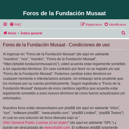
Foros de la Fundación Musaat
FAQ
Registrarse
Identificarse
B
Inicio
Índice general
u
Foros de la Fundación Musaat - Condiciones de uso
s
c
Al ingresar en “Foros de la Fundación Musaat” (de aquí en adelante
“nosotros”, “nos”, “nuestro”, “Foros de la Fundación Musaat”,
a
“https://phpbb.fundacionmusaat.es”), usted acuerda estar legalmente sometido
r
a los siguientes términos. En caso contrario por favor no se registre y/o use
“Foros de la Fundación Musaat”. Podemos cambiar estos términos en
cualquier momento e intentaríamos avisarle, sin embargo sería prudente que
los revisase por su cuenta periódicamente. Seguir registrado a “Foros de la
Fundación Musaat” después de esos cambios significa que acuerda estar
legalmente sometido a esos nuevos términos tal como fueron actualizados y/o
reformados.
Nuestros foros están desarrollados por phpBB (de aquí en adelante “ellos”,
“sus”, “software phpBB”, “www.phpbb.com”, “phpBB Limited”, “phpBB Teams”)
el cual es una solución de foros liberada bajo la “
GNU General Public License v2 en Ingles
” (de aquí en adelante “GPL”) y
puede ser descargada de
www.phpbb.com
. El software phpBB solamente