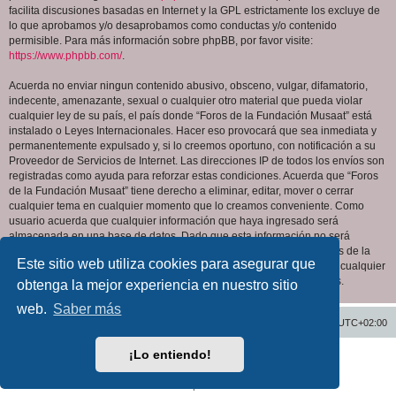
facilita discusiones basadas en Internet y la GPL estrictamente los excluye de
lo que aprobamos y/o desaprobamos como conductas y/o contenido
permisible. Para más información sobre phpBB, por favor visite:
https://www.phpbb.com/
.
Acuerda no enviar ningun contenido abusivo, obsceno, vulgar, difamatorio,
indecente, amenazante, sexual o cualquier otro material que pueda violar
cualquier ley de su país, el país donde “Foros de la Fundación Musaat” está
instalado o Leyes Internacionales. Hacer eso provocará que sea inmediata y
permanentemente expulsado y, si lo creemos oportuno, con notificación a su
Proveedor de Servicios de Internet. Las direcciones IP de todos los envíos son
registradas como ayuda para reforzar estas condiciones. Acuerda que “Foros
de la Fundación Musaat” tiene derecho a eliminar, editar, mover o cerrar
cualquier tema en cualquier momento que lo creamos conveniente. Como
usuario acuerda que cualquier información que haya ingresado será
almacenada en una base de datos. Dado que esta información no será
compartida con ninguna tercera parte sin su consentimiento, ni “Foros de la
Este sitio web utiliza cookies para asegurar que
Fundación Musaat” ni phpBB podrán considerarse responsables por cualquier
intento de hacking que conlleve a que los datos sean comprometidos.
obtenga la mejor experiencia en nuestro sitio
web.
Saber más
Inicio
Índice general
Todos los horarios son
UTC+02:00
¡Lo entiendo!
Desarrollado por
phpBB
® Forum Software © phpBB Limited
Traducción al español por
phpBB España
Privacidad
|
Condiciones