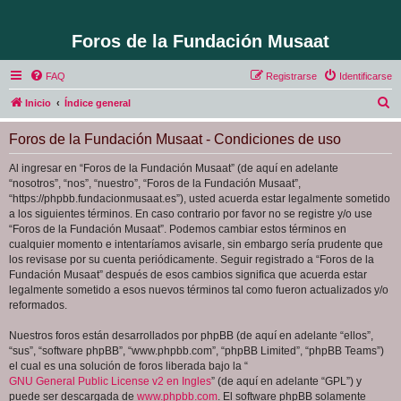
Foros de la Fundación Musaat
FAQ
Registrarse
Identificarse
B
Inicio
Índice general
u
Foros de la Fundación Musaat - Condiciones de uso
s
c
Al ingresar en “Foros de la Fundación Musaat” (de aquí en adelante
“nosotros”, “nos”, “nuestro”, “Foros de la Fundación Musaat”,
a
“https://phpbb.fundacionmusaat.es”), usted acuerda estar legalmente sometido
r
a los siguientes términos. En caso contrario por favor no se registre y/o use
“Foros de la Fundación Musaat”. Podemos cambiar estos términos en
cualquier momento e intentaríamos avisarle, sin embargo sería prudente que
los revisase por su cuenta periódicamente. Seguir registrado a “Foros de la
Fundación Musaat” después de esos cambios significa que acuerda estar
legalmente sometido a esos nuevos términos tal como fueron actualizados y/o
reformados.
Nuestros foros están desarrollados por phpBB (de aquí en adelante “ellos”,
“sus”, “software phpBB”, “www.phpbb.com”, “phpBB Limited”, “phpBB Teams”)
el cual es una solución de foros liberada bajo la “
GNU General Public License v2 en Ingles
” (de aquí en adelante “GPL”) y
puede ser descargada de
www.phpbb.com
. El software phpBB solamente