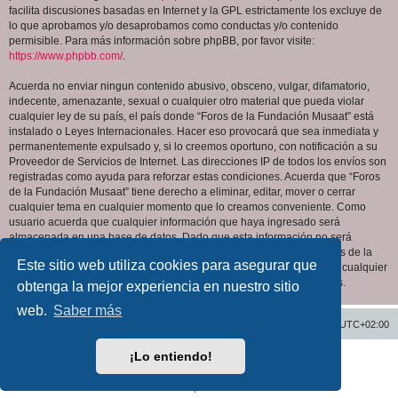
facilita discusiones basadas en Internet y la GPL estrictamente los excluye de
lo que aprobamos y/o desaprobamos como conductas y/o contenido
permisible. Para más información sobre phpBB, por favor visite:
https://www.phpbb.com/
.
Acuerda no enviar ningun contenido abusivo, obsceno, vulgar, difamatorio,
indecente, amenazante, sexual o cualquier otro material que pueda violar
cualquier ley de su país, el país donde “Foros de la Fundación Musaat” está
instalado o Leyes Internacionales. Hacer eso provocará que sea inmediata y
permanentemente expulsado y, si lo creemos oportuno, con notificación a su
Proveedor de Servicios de Internet. Las direcciones IP de todos los envíos son
registradas como ayuda para reforzar estas condiciones. Acuerda que “Foros
de la Fundación Musaat” tiene derecho a eliminar, editar, mover o cerrar
cualquier tema en cualquier momento que lo creamos conveniente. Como
usuario acuerda que cualquier información que haya ingresado será
almacenada en una base de datos. Dado que esta información no será
compartida con ninguna tercera parte sin su consentimiento, ni “Foros de la
Este sitio web utiliza cookies para asegurar que
Fundación Musaat” ni phpBB podrán considerarse responsables por cualquier
intento de hacking que conlleve a que los datos sean comprometidos.
obtenga la mejor experiencia en nuestro sitio
web.
Saber más
Inicio
Índice general
Todos los horarios son
UTC+02:00
¡Lo entiendo!
Desarrollado por
phpBB
® Forum Software © phpBB Limited
Traducción al español por
phpBB España
Privacidad
|
Condiciones