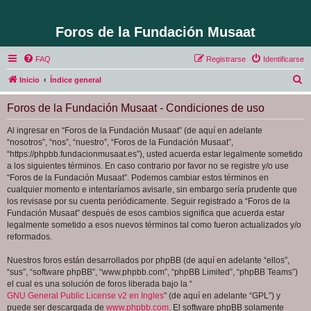
Foros de la Fundación Musaat
FAQ
Registrarse
Identificarse
B
Inicio
Índice general
u
Foros de la Fundación Musaat - Condiciones de uso
s
c
Al ingresar en “Foros de la Fundación Musaat” (de aquí en adelante
“nosotros”, “nos”, “nuestro”, “Foros de la Fundación Musaat”,
a
“https://phpbb.fundacionmusaat.es”), usted acuerda estar legalmente sometido
r
a los siguientes términos. En caso contrario por favor no se registre y/o use
“Foros de la Fundación Musaat”. Podemos cambiar estos términos en
cualquier momento e intentaríamos avisarle, sin embargo sería prudente que
los revisase por su cuenta periódicamente. Seguir registrado a “Foros de la
Fundación Musaat” después de esos cambios significa que acuerda estar
legalmente sometido a esos nuevos términos tal como fueron actualizados y/o
reformados.
Nuestros foros están desarrollados por phpBB (de aquí en adelante “ellos”,
“sus”, “software phpBB”, “www.phpbb.com”, “phpBB Limited”, “phpBB Teams”)
el cual es una solución de foros liberada bajo la “
GNU General Public License v2 en Ingles
” (de aquí en adelante “GPL”) y
puede ser descargada de
www.phpbb.com
. El software phpBB solamente