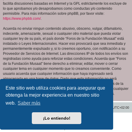
facilita discusiones basadas en Internet y la GPL estrictamente los excluye de
lo que aprobamos y/o desaprobamos como conductas y/o contenido
permisible. Para más información sobre phpBB, por favor visite:
https://www.phpbb.com/
.
Acuerda no enviar ningun contenido abusivo, obsceno, vulgar, difamatorio,
indecente, amenazante, sexual o cualquier otro material que pueda violar
cualquier ley de su país, el país donde “Foros de la Fundación Musaat” está
instalado o Leyes Internacionales. Hacer eso provocará que sea inmediata y
permanentemente expulsado y, si lo creemos oportuno, con notificación a su
Proveedor de Servicios de Internet. Las direcciones IP de todos los envíos son
registradas como ayuda para reforzar estas condiciones. Acuerda que “Foros
de la Fundación Musaat” tiene derecho a eliminar, editar, mover o cerrar
cualquier tema en cualquier momento que lo creamos conveniente. Como
usuario acuerda que cualquier información que haya ingresado será
almacenada en una base de datos. Dado que esta información no será
compartida con ninguna tercera parte sin su consentimiento, ni “Foros de la
Este sitio web utiliza cookies para asegurar que
Fundación Musaat” ni phpBB podrán considerarse responsables por cualquier
intento de hacking que conlleve a que los datos sean comprometidos.
obtenga la mejor experiencia en nuestro sitio
web.
Saber más
Inicio
Índice general
Todos los horarios son
UTC+02:00
¡Lo entiendo!
Desarrollado por
phpBB
® Forum Software © phpBB Limited
Traducción al español por
phpBB España
Privacidad
|
Condiciones