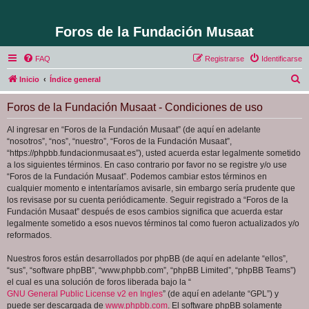
Foros de la Fundación Musaat
FAQ
Registrarse
Identificarse
B
Inicio
Índice general
u
Foros de la Fundación Musaat - Condiciones de uso
s
c
Al ingresar en “Foros de la Fundación Musaat” (de aquí en adelante
“nosotros”, “nos”, “nuestro”, “Foros de la Fundación Musaat”,
a
“https://phpbb.fundacionmusaat.es”), usted acuerda estar legalmente sometido
r
a los siguientes términos. En caso contrario por favor no se registre y/o use
“Foros de la Fundación Musaat”. Podemos cambiar estos términos en
cualquier momento e intentaríamos avisarle, sin embargo sería prudente que
los revisase por su cuenta periódicamente. Seguir registrado a “Foros de la
Fundación Musaat” después de esos cambios significa que acuerda estar
legalmente sometido a esos nuevos términos tal como fueron actualizados y/o
reformados.
Nuestros foros están desarrollados por phpBB (de aquí en adelante “ellos”,
“sus”, “software phpBB”, “www.phpbb.com”, “phpBB Limited”, “phpBB Teams”)
el cual es una solución de foros liberada bajo la “
GNU General Public License v2 en Ingles
” (de aquí en adelante “GPL”) y
puede ser descargada de
www.phpbb.com
. El software phpBB solamente