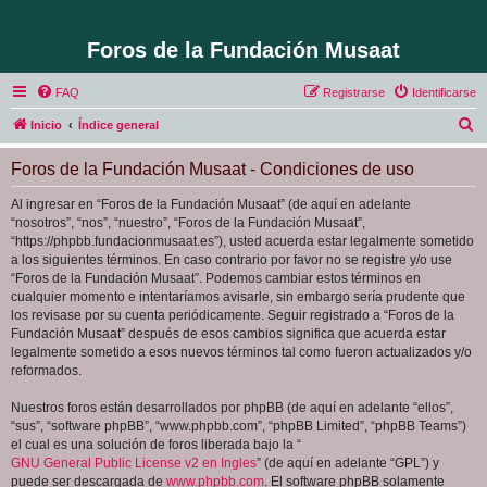
Foros de la Fundación Musaat
FAQ
Registrarse
Identificarse
B
Inicio
Índice general
u
Foros de la Fundación Musaat - Condiciones de uso
s
c
Al ingresar en “Foros de la Fundación Musaat” (de aquí en adelante
“nosotros”, “nos”, “nuestro”, “Foros de la Fundación Musaat”,
a
“https://phpbb.fundacionmusaat.es”), usted acuerda estar legalmente sometido
r
a los siguientes términos. En caso contrario por favor no se registre y/o use
“Foros de la Fundación Musaat”. Podemos cambiar estos términos en
cualquier momento e intentaríamos avisarle, sin embargo sería prudente que
los revisase por su cuenta periódicamente. Seguir registrado a “Foros de la
Fundación Musaat” después de esos cambios significa que acuerda estar
legalmente sometido a esos nuevos términos tal como fueron actualizados y/o
reformados.
Nuestros foros están desarrollados por phpBB (de aquí en adelante “ellos”,
“sus”, “software phpBB”, “www.phpbb.com”, “phpBB Limited”, “phpBB Teams”)
el cual es una solución de foros liberada bajo la “
GNU General Public License v2 en Ingles
” (de aquí en adelante “GPL”) y
puede ser descargada de
www.phpbb.com
. El software phpBB solamente