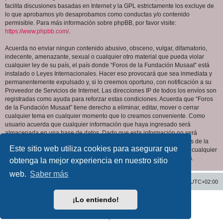
facilita discusiones basadas en Internet y la GPL estrictamente los excluye de
lo que aprobamos y/o desaprobamos como conductas y/o contenido
permisible. Para más información sobre phpBB, por favor visite:
https://www.phpbb.com/
.
Acuerda no enviar ningun contenido abusivo, obsceno, vulgar, difamatorio,
indecente, amenazante, sexual o cualquier otro material que pueda violar
cualquier ley de su país, el país donde “Foros de la Fundación Musaat” está
instalado o Leyes Internacionales. Hacer eso provocará que sea inmediata y
permanentemente expulsado y, si lo creemos oportuno, con notificación a su
Proveedor de Servicios de Internet. Las direcciones IP de todos los envíos son
registradas como ayuda para reforzar estas condiciones. Acuerda que “Foros
de la Fundación Musaat” tiene derecho a eliminar, editar, mover o cerrar
cualquier tema en cualquier momento que lo creamos conveniente. Como
usuario acuerda que cualquier información que haya ingresado será
almacenada en una base de datos. Dado que esta información no será
compartida con ninguna tercera parte sin su consentimiento, ni “Foros de la
Este sitio web utiliza cookies para asegurar que
Fundación Musaat” ni phpBB podrán considerarse responsables por cualquier
intento de hacking que conlleve a que los datos sean comprometidos.
obtenga la mejor experiencia en nuestro sitio
web.
Saber más
Inicio
Índice general
Todos los horarios son
UTC+02:00
¡Lo entiendo!
Desarrollado por
phpBB
® Forum Software © phpBB Limited
Traducción al español por
phpBB España
Privacidad
|
Condiciones