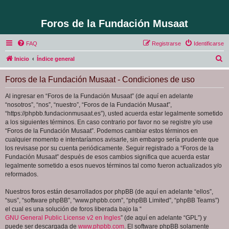
Foros de la Fundación Musaat
FAQ
Registrarse
Identificarse
B
Inicio
Índice general
u
Foros de la Fundación Musaat - Condiciones de uso
s
c
Al ingresar en “Foros de la Fundación Musaat” (de aquí en adelante
“nosotros”, “nos”, “nuestro”, “Foros de la Fundación Musaat”,
a
“https://phpbb.fundacionmusaat.es”), usted acuerda estar legalmente sometido
r
a los siguientes términos. En caso contrario por favor no se registre y/o use
“Foros de la Fundación Musaat”. Podemos cambiar estos términos en
cualquier momento e intentaríamos avisarle, sin embargo sería prudente que
los revisase por su cuenta periódicamente. Seguir registrado a “Foros de la
Fundación Musaat” después de esos cambios significa que acuerda estar
legalmente sometido a esos nuevos términos tal como fueron actualizados y/o
reformados.
Nuestros foros están desarrollados por phpBB (de aquí en adelante “ellos”,
“sus”, “software phpBB”, “www.phpbb.com”, “phpBB Limited”, “phpBB Teams”)
el cual es una solución de foros liberada bajo la “
GNU General Public License v2 en Ingles
” (de aquí en adelante “GPL”) y
puede ser descargada de
www.phpbb.com
. El software phpBB solamente