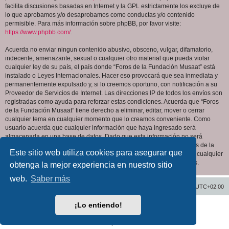
facilita discusiones basadas en Internet y la GPL estrictamente los excluye de
lo que aprobamos y/o desaprobamos como conductas y/o contenido
permisible. Para más información sobre phpBB, por favor visite:
https://www.phpbb.com/
.
Acuerda no enviar ningun contenido abusivo, obsceno, vulgar, difamatorio,
indecente, amenazante, sexual o cualquier otro material que pueda violar
cualquier ley de su país, el país donde “Foros de la Fundación Musaat” está
instalado o Leyes Internacionales. Hacer eso provocará que sea inmediata y
permanentemente expulsado y, si lo creemos oportuno, con notificación a su
Proveedor de Servicios de Internet. Las direcciones IP de todos los envíos son
registradas como ayuda para reforzar estas condiciones. Acuerda que “Foros
de la Fundación Musaat” tiene derecho a eliminar, editar, mover o cerrar
cualquier tema en cualquier momento que lo creamos conveniente. Como
usuario acuerda que cualquier información que haya ingresado será
almacenada en una base de datos. Dado que esta información no será
compartida con ninguna tercera parte sin su consentimiento, ni “Foros de la
Este sitio web utiliza cookies para asegurar que
Fundación Musaat” ni phpBB podrán considerarse responsables por cualquier
intento de hacking que conlleve a que los datos sean comprometidos.
obtenga la mejor experiencia en nuestro sitio
web.
Saber más
Inicio
Índice general
Todos los horarios son
UTC+02:00
¡Lo entiendo!
Desarrollado por
phpBB
® Forum Software © phpBB Limited
Traducción al español por
phpBB España
Privacidad
|
Condiciones