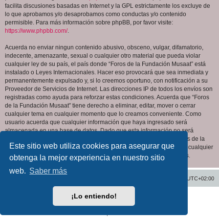
facilita discusiones basadas en Internet y la GPL estrictamente los excluye de
lo que aprobamos y/o desaprobamos como conductas y/o contenido
permisible. Para más información sobre phpBB, por favor visite:
https://www.phpbb.com/
.
Acuerda no enviar ningun contenido abusivo, obsceno, vulgar, difamatorio,
indecente, amenazante, sexual o cualquier otro material que pueda violar
cualquier ley de su país, el país donde “Foros de la Fundación Musaat” está
instalado o Leyes Internacionales. Hacer eso provocará que sea inmediata y
permanentemente expulsado y, si lo creemos oportuno, con notificación a su
Proveedor de Servicios de Internet. Las direcciones IP de todos los envíos son
registradas como ayuda para reforzar estas condiciones. Acuerda que “Foros
de la Fundación Musaat” tiene derecho a eliminar, editar, mover o cerrar
cualquier tema en cualquier momento que lo creamos conveniente. Como
usuario acuerda que cualquier información que haya ingresado será
almacenada en una base de datos. Dado que esta información no será
compartida con ninguna tercera parte sin su consentimiento, ni “Foros de la
Este sitio web utiliza cookies para asegurar que
Fundación Musaat” ni phpBB podrán considerarse responsables por cualquier
intento de hacking que conlleve a que los datos sean comprometidos.
obtenga la mejor experiencia en nuestro sitio
web.
Saber más
Inicio
Índice general
Todos los horarios son
UTC+02:00
¡Lo entiendo!
Desarrollado por
phpBB
® Forum Software © phpBB Limited
Traducción al español por
phpBB España
Privacidad
|
Condiciones