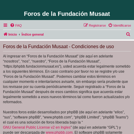
Foros de la Fundación Musaat
FAQ
Registrarse
Identificarse
B
Inicio
Índice general
u
Foros de la Fundación Musaat - Condiciones de uso
s
c
Al ingresar en “Foros de la Fundación Musaat” (de aquí en adelante
“nosotros”, “nos”, “nuestro”, “Foros de la Fundación Musaat”,
a
“https://phpbb.fundacionmusaat.es”), usted acuerda estar legalmente sometido
r
a los siguientes términos. En caso contrario por favor no se registre y/o use
“Foros de la Fundación Musaat”. Podemos cambiar estos términos en
cualquier momento e intentaríamos avisarle, sin embargo sería prudente que
los revisase por su cuenta periódicamente. Seguir registrado a “Foros de la
Fundación Musaat” después de esos cambios significa que acuerda estar
legalmente sometido a esos nuevos términos tal como fueron actualizados y/o
reformados.
Nuestros foros están desarrollados por phpBB (de aquí en adelante “ellos”,
“sus”, “software phpBB”, “www.phpbb.com”, “phpBB Limited”, “phpBB Teams”)
el cual es una solución de foros liberada bajo la “
GNU General Public License v2 en Ingles
” (de aquí en adelante “GPL”) y
puede ser descargada de
www.phpbb.com
. El software phpBB solamente