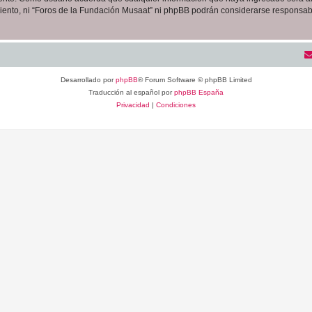
iento, ni “Foros de la Fundación Musaat” ni phpBB podrán considerarse responsabl
Desarrollado por
phpBB
® Forum Software © phpBB Limited
Traducción al español por
phpBB España
Privacidad
|
Condiciones