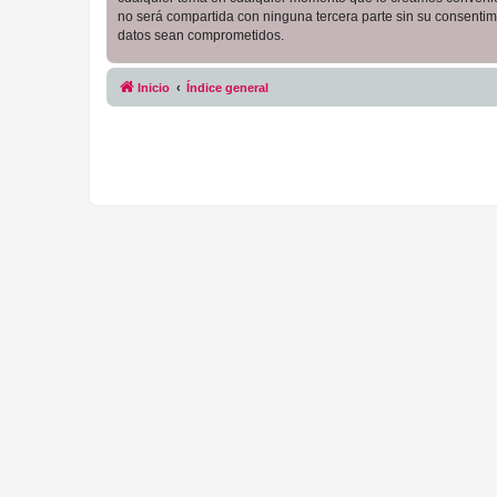
no será compartida con ninguna tercera parte sin su consentim
datos sean comprometidos.
Inicio
Índice general