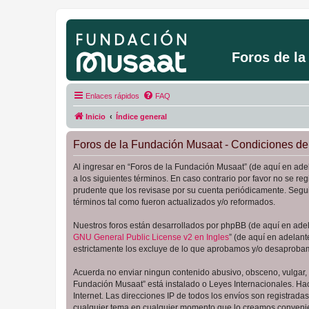
Foros de l
Enlaces rápidos
FAQ
Inicio
Índice general
Foros de la Fundación Musaat - Condiciones de
Al ingresar en “Foros de la Fundación Musaat” (de aquí en adel
a los siguientes términos. En caso contrario por favor no se 
prudente que los revisase por su cuenta periódicamente. Segu
términos tal como fueron actualizados y/o reformados.
Nuestros foros están desarrollados por phpBB (de aquí en adela
GNU General Public License v2 en Ingles
” (de aquí en adelan
estrictamente los excluye de lo que aprobamos y/o desaprobam
Acuerda no enviar ningun contenido abusivo, obsceno, vulgar, d
Fundación Musaat” está instalado o Leyes Internacionales. Ha
Internet. Las direcciones IP de todos los envíos son registrad
cualquier tema en cualquier momento que lo creamos conveni