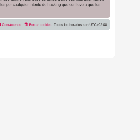
es por cualquier intento de hacking que conlleve a que los
Contáctenos
Borrar cookies
Todos los horarios son
UTC+02:00