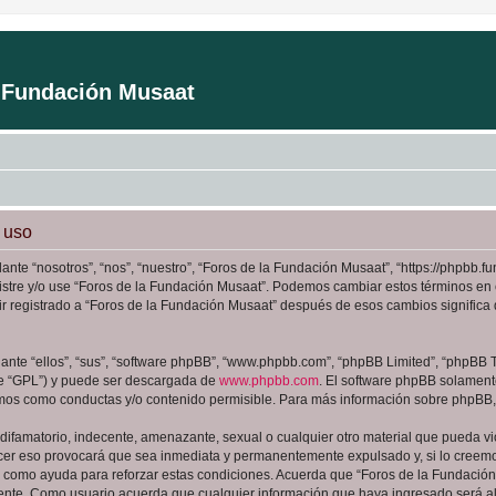
a Fundación Musaat
 uso
ante “nosotros”, “nos”, “nuestro”, “Foros de la Fundación Musaat”, “https://phpbb
registre y/o use “Foros de la Fundación Musaat”. Podemos cambiar estos términos en
ir registrado a “Foros de la Fundación Musaat” después de esos cambios signific
nte “ellos”, “sus”, “software phpBB”, “www.phpbb.com”, “phpBB Limited”, “phpBB Te
te “GPL”) y puede ser descargada de
www.phpbb.com
. El software phpBB solamente
os como conductas y/o contenido permisible. Para más información sobre phpBB, p
ifamatorio, indecente, amenazante, sexual o cualquier otro material que pueda viol
cer eso provocará que sea inmediata y permanentemente expulsado y, si lo creemos
as como ayuda para reforzar estas condiciones. Acuerda que “Foros de la Fundación 
ente. Como usuario acuerda que cualquier información que haya ingresado será 