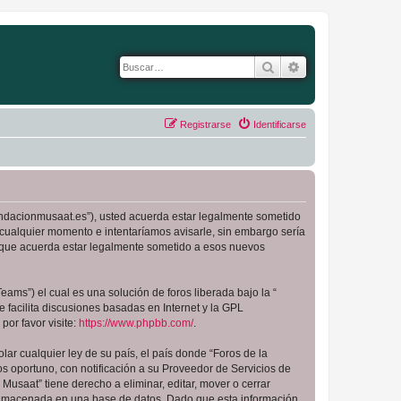
Buscar
Búsqueda avanza
Registrarse
Identificarse
.fundacionmusaat.es”), usted acuerda estar legalmente sometido
 cualquier momento e intentaríamos avisarle, sin embargo sería
a que acuerda estar legalmente sometido a esos nuevos
ams”) el cual es una solución de foros liberada bajo la “
 facilita discusiones basadas en Internet y la GPL
or favor visite:
https://www.phpbb.com/
.
ar cualquier ley de su país, el país donde “Foros de la
 oportuno, con notificación a su Proveedor de Servicios de
Musaat” tiene derecho a eliminar, editar, mover o cerrar
almacenada en una base de datos. Dado que esta información