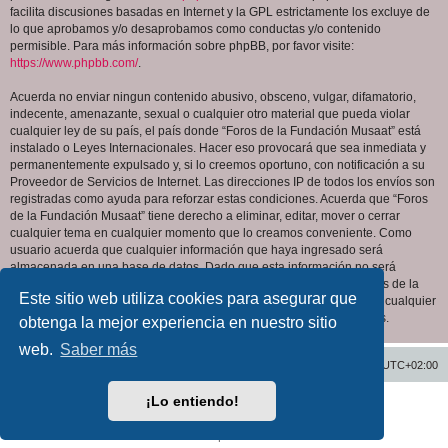
facilita discusiones basadas en Internet y la GPL estrictamente los excluye de
lo que aprobamos y/o desaprobamos como conductas y/o contenido
permisible. Para más información sobre phpBB, por favor visite:
https://www.phpbb.com/
.
Acuerda no enviar ningun contenido abusivo, obsceno, vulgar, difamatorio,
indecente, amenazante, sexual o cualquier otro material que pueda violar
cualquier ley de su país, el país donde “Foros de la Fundación Musaat” está
instalado o Leyes Internacionales. Hacer eso provocará que sea inmediata y
permanentemente expulsado y, si lo creemos oportuno, con notificación a su
Proveedor de Servicios de Internet. Las direcciones IP de todos los envíos son
registradas como ayuda para reforzar estas condiciones. Acuerda que “Foros
de la Fundación Musaat” tiene derecho a eliminar, editar, mover o cerrar
cualquier tema en cualquier momento que lo creamos conveniente. Como
usuario acuerda que cualquier información que haya ingresado será
almacenada en una base de datos. Dado que esta información no será
compartida con ninguna tercera parte sin su consentimiento, ni “Foros de la
Este sitio web utiliza cookies para asegurar que
Fundación Musaat” ni phpBB podrán considerarse responsables por cualquier
intento de hacking que conlleve a que los datos sean comprometidos.
obtenga la mejor experiencia en nuestro sitio
web.
Saber más
Inicio
Índice general
Todos los horarios son
UTC+02:00
¡Lo entiendo!
Desarrollado por
phpBB
® Forum Software © phpBB Limited
Traducción al español por
phpBB España
Privacidad
|
Condiciones