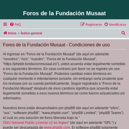
Foros de la Fundación Musaat
FAQ
Registrarse
Identificarse
B
Inicio
Índice general
u
Foros de la Fundación Musaat - Condiciones de uso
s
c
Al ingresar en “Foros de la Fundación Musaat” (de aquí en adelante
“nosotros”, “nos”, “nuestro”, “Foros de la Fundación Musaat”,
a
“https://phpbb.fundacionmusaat.es”), usted acuerda estar legalmente sometido
r
a los siguientes términos. En caso contrario por favor no se registre y/o use
“Foros de la Fundación Musaat”. Podemos cambiar estos términos en
cualquier momento e intentaríamos avisarle, sin embargo sería prudente que
los revisase por su cuenta periódicamente. Seguir registrado a “Foros de la
Fundación Musaat” después de esos cambios significa que acuerda estar
legalmente sometido a esos nuevos términos tal como fueron actualizados y/o
reformados.
Nuestros foros están desarrollados por phpBB (de aquí en adelante “ellos”,
“sus”, “software phpBB”, “www.phpbb.com”, “phpBB Limited”, “phpBB Teams”)
el cual es una solución de foros liberada bajo la “
GNU General Public License v2 en Ingles
” (de aquí en adelante “GPL”) y
puede ser descargada de
www.phpbb.com
. El software phpBB solamente