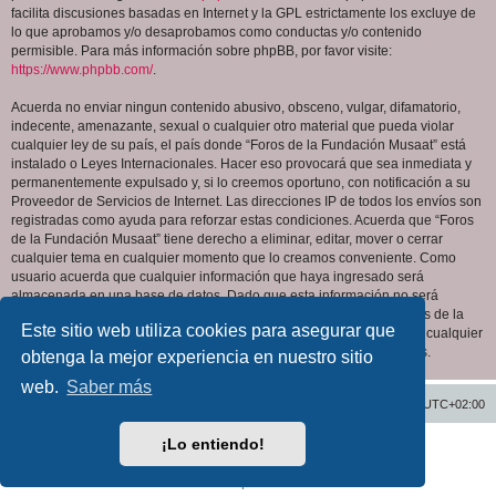
facilita discusiones basadas en Internet y la GPL estrictamente los excluye de
lo que aprobamos y/o desaprobamos como conductas y/o contenido
permisible. Para más información sobre phpBB, por favor visite:
https://www.phpbb.com/
.
Acuerda no enviar ningun contenido abusivo, obsceno, vulgar, difamatorio,
indecente, amenazante, sexual o cualquier otro material que pueda violar
cualquier ley de su país, el país donde “Foros de la Fundación Musaat” está
instalado o Leyes Internacionales. Hacer eso provocará que sea inmediata y
permanentemente expulsado y, si lo creemos oportuno, con notificación a su
Proveedor de Servicios de Internet. Las direcciones IP de todos los envíos son
registradas como ayuda para reforzar estas condiciones. Acuerda que “Foros
de la Fundación Musaat” tiene derecho a eliminar, editar, mover o cerrar
cualquier tema en cualquier momento que lo creamos conveniente. Como
usuario acuerda que cualquier información que haya ingresado será
almacenada en una base de datos. Dado que esta información no será
compartida con ninguna tercera parte sin su consentimiento, ni “Foros de la
Este sitio web utiliza cookies para asegurar que
Fundación Musaat” ni phpBB podrán considerarse responsables por cualquier
intento de hacking que conlleve a que los datos sean comprometidos.
obtenga la mejor experiencia en nuestro sitio
web.
Saber más
Inicio
Índice general
Todos los horarios son
UTC+02:00
¡Lo entiendo!
Desarrollado por
phpBB
® Forum Software © phpBB Limited
Traducción al español por
phpBB España
Privacidad
|
Condiciones