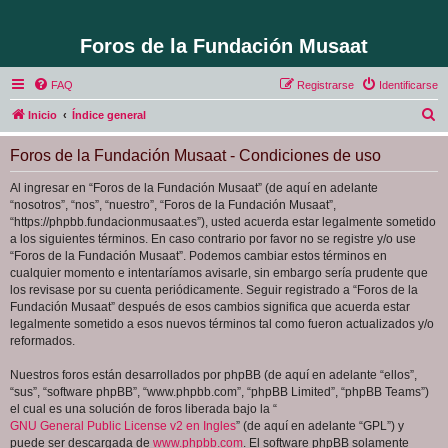
Foros de la Fundación Musaat
FAQ
Registrarse
Identificarse
B
Inicio
Índice general
u
Foros de la Fundación Musaat - Condiciones de uso
s
c
Al ingresar en “Foros de la Fundación Musaat” (de aquí en adelante
“nosotros”, “nos”, “nuestro”, “Foros de la Fundación Musaat”,
a
“https://phpbb.fundacionmusaat.es”), usted acuerda estar legalmente sometido
r
a los siguientes términos. En caso contrario por favor no se registre y/o use
“Foros de la Fundación Musaat”. Podemos cambiar estos términos en
cualquier momento e intentaríamos avisarle, sin embargo sería prudente que
los revisase por su cuenta periódicamente. Seguir registrado a “Foros de la
Fundación Musaat” después de esos cambios significa que acuerda estar
legalmente sometido a esos nuevos términos tal como fueron actualizados y/o
reformados.
Nuestros foros están desarrollados por phpBB (de aquí en adelante “ellos”,
“sus”, “software phpBB”, “www.phpbb.com”, “phpBB Limited”, “phpBB Teams”)
el cual es una solución de foros liberada bajo la “
GNU General Public License v2 en Ingles
” (de aquí en adelante “GPL”) y
puede ser descargada de
www.phpbb.com
. El software phpBB solamente