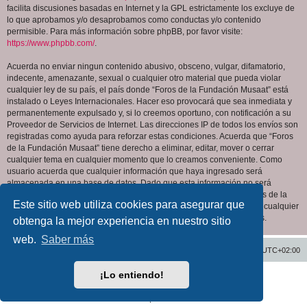
facilita discusiones basadas en Internet y la GPL estrictamente los excluye de
lo que aprobamos y/o desaprobamos como conductas y/o contenido
permisible. Para más información sobre phpBB, por favor visite:
https://www.phpbb.com/
.
Acuerda no enviar ningun contenido abusivo, obsceno, vulgar, difamatorio,
indecente, amenazante, sexual o cualquier otro material que pueda violar
cualquier ley de su país, el país donde “Foros de la Fundación Musaat” está
instalado o Leyes Internacionales. Hacer eso provocará que sea inmediata y
permanentemente expulsado y, si lo creemos oportuno, con notificación a su
Proveedor de Servicios de Internet. Las direcciones IP de todos los envíos son
registradas como ayuda para reforzar estas condiciones. Acuerda que “Foros
de la Fundación Musaat” tiene derecho a eliminar, editar, mover o cerrar
cualquier tema en cualquier momento que lo creamos conveniente. Como
usuario acuerda que cualquier información que haya ingresado será
almacenada en una base de datos. Dado que esta información no será
compartida con ninguna tercera parte sin su consentimiento, ni “Foros de la
Este sitio web utiliza cookies para asegurar que
Fundación Musaat” ni phpBB podrán considerarse responsables por cualquier
intento de hacking que conlleve a que los datos sean comprometidos.
obtenga la mejor experiencia en nuestro sitio
web.
Saber más
Inicio
Índice general
Todos los horarios son
UTC+02:00
¡Lo entiendo!
Desarrollado por
phpBB
® Forum Software © phpBB Limited
Traducción al español por
phpBB España
Privacidad
|
Condiciones