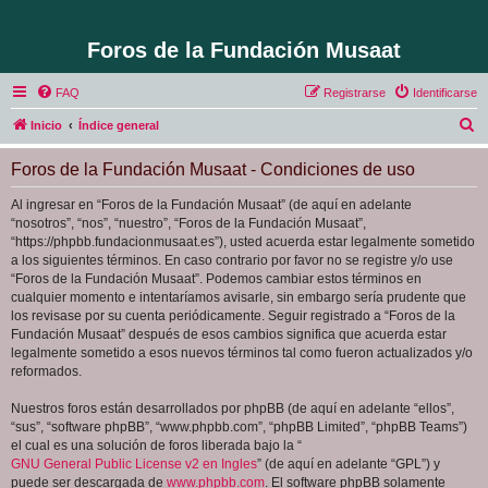
Foros de la Fundación Musaat
FAQ
Registrarse
Identificarse
B
Inicio
Índice general
u
Foros de la Fundación Musaat - Condiciones de uso
s
c
Al ingresar en “Foros de la Fundación Musaat” (de aquí en adelante
“nosotros”, “nos”, “nuestro”, “Foros de la Fundación Musaat”,
a
“https://phpbb.fundacionmusaat.es”), usted acuerda estar legalmente sometido
r
a los siguientes términos. En caso contrario por favor no se registre y/o use
“Foros de la Fundación Musaat”. Podemos cambiar estos términos en
cualquier momento e intentaríamos avisarle, sin embargo sería prudente que
los revisase por su cuenta periódicamente. Seguir registrado a “Foros de la
Fundación Musaat” después de esos cambios significa que acuerda estar
legalmente sometido a esos nuevos términos tal como fueron actualizados y/o
reformados.
Nuestros foros están desarrollados por phpBB (de aquí en adelante “ellos”,
“sus”, “software phpBB”, “www.phpbb.com”, “phpBB Limited”, “phpBB Teams”)
el cual es una solución de foros liberada bajo la “
GNU General Public License v2 en Ingles
” (de aquí en adelante “GPL”) y
puede ser descargada de
www.phpbb.com
. El software phpBB solamente