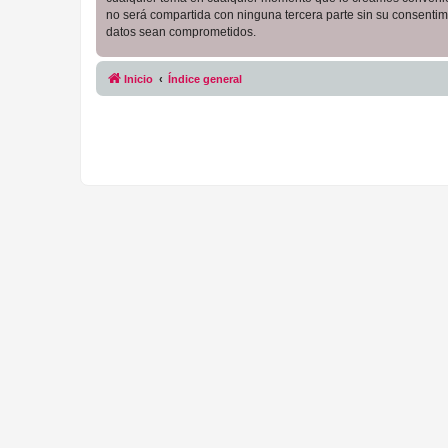
no será compartida con ninguna tercera parte sin su consentim
datos sean comprometidos.
Inicio
Índice general