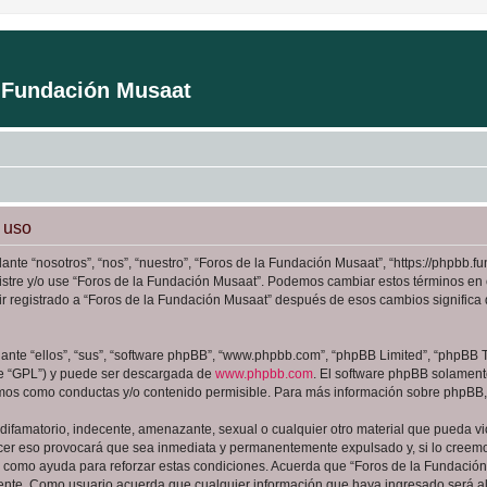
a Fundación Musaat
 uso
ante “nosotros”, “nos”, “nuestro”, “Foros de la Fundación Musaat”, “https://phpbb
registre y/o use “Foros de la Fundación Musaat”. Podemos cambiar estos términos en
ir registrado a “Foros de la Fundación Musaat” después de esos cambios signific
nte “ellos”, “sus”, “software phpBB”, “www.phpbb.com”, “phpBB Limited”, “phpBB Te
te “GPL”) y puede ser descargada de
www.phpbb.com
. El software phpBB solamente
os como conductas y/o contenido permisible. Para más información sobre phpBB, p
ifamatorio, indecente, amenazante, sexual o cualquier otro material que pueda viol
cer eso provocará que sea inmediata y permanentemente expulsado y, si lo creemos
as como ayuda para reforzar estas condiciones. Acuerda que “Foros de la Fundación 
ente. Como usuario acuerda que cualquier información que haya ingresado será 