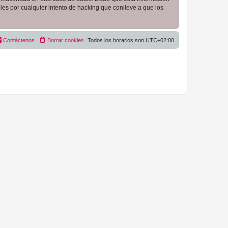
es por cualquier intento de hacking que conlleve a que los
Contáctenos
Borrar cookies
Todos los horarios son
UTC+02:00