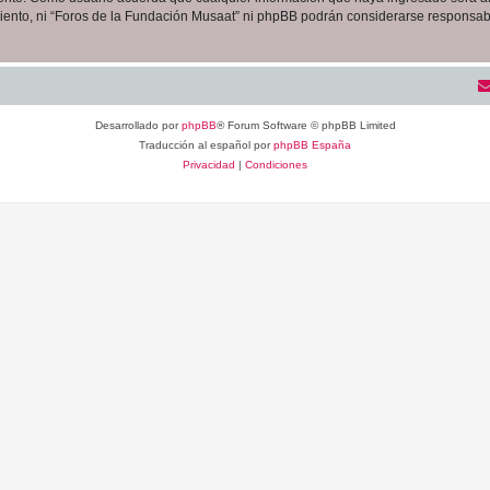
iento, ni “Foros de la Fundación Musaat” ni phpBB podrán considerarse responsabl
Desarrollado por
phpBB
® Forum Software © phpBB Limited
Traducción al español por
phpBB España
Privacidad
|
Condiciones