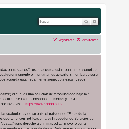
Buscar
Búsqueda avanza
Registrarse
Identificarse
.fundacionmusaat.es”), usted acuerda estar legalmente sometido
 cualquier momento e intentaríamos avisarle, sin embargo sería
a que acuerda estar legalmente sometido a esos nuevos
ams”) el cual es una solución de foros liberada bajo la “
 facilita discusiones basadas en Internet y la GPL
or favor visite:
https://www.phpbb.com/
.
ar cualquier ley de su país, el país donde “Foros de la
 oportuno, con notificación a su Proveedor de Servicios de
Musaat” tiene derecho a eliminar, editar, mover o cerrar
almacenada en una base de datos. Dado que esta información