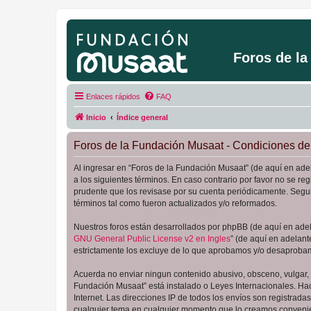
Foros de l
Enlaces rápidos
FAQ
Inicio
Índice general
Foros de la Fundación Musaat - Condiciones de
Al ingresar en “Foros de la Fundación Musaat” (de aquí en adel
a los siguientes términos. En caso contrario por favor no se 
prudente que los revisase por su cuenta periódicamente. Segu
términos tal como fueron actualizados y/o reformados.
Nuestros foros están desarrollados por phpBB (de aquí en adela
GNU General Public License v2 en Ingles
” (de aquí en adelan
estrictamente los excluye de lo que aprobamos y/o desaprobam
Acuerda no enviar ningun contenido abusivo, obsceno, vulgar, d
Fundación Musaat” está instalado o Leyes Internacionales. Ha
Internet. Las direcciones IP de todos los envíos son registrad
cualquier tema en cualquier momento que lo creamos conveni