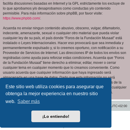
facilita discusiones basadas en Internet y la GPL estrictamente los excluye de
lo que aprobamos y/o desaprobamos como conductas y/o contenido
permisible. Para más información sobre phpBB, por favor visite:
https://www.phpbb.com/
.
Acuerda no enviar ningun contenido abusivo, obsceno, vulgar, difamatorio,
indecente, amenazante, sexual o cualquier otro material que pueda violar
cualquier ley de su país, el país donde “Foros de la Fundación Musaat” está
instalado o Leyes Internacionales. Hacer eso provocará que sea inmediata y
permanentemente expulsado y, si lo creemos oportuno, con notificación a su
Proveedor de Servicios de Internet. Las direcciones IP de todos los envíos son
registradas como ayuda para reforzar estas condiciones. Acuerda que “Foros
de la Fundación Musaat” tiene derecho a eliminar, editar, mover o cerrar
cualquier tema en cualquier momento que lo creamos conveniente. Como
usuario acuerda que cualquier información que haya ingresado será
almacenada en una base de datos. Dado que esta información no será
compartida con ninguna tercera parte sin su consentimiento, ni “Foros de la
Este sitio web utiliza cookies para asegurar que
Fundación Musaat” ni phpBB podrán considerarse responsables por cualquier
intento de hacking que conlleve a que los datos sean comprometidos.
obtenga la mejor experiencia en nuestro sitio
web.
Saber más
Inicio
Índice general
Todos los horarios son
UTC+02:00
¡Lo entiendo!
Desarrollado por
phpBB
® Forum Software © phpBB Limited
Traducción al español por
phpBB España
Privacidad
|
Condiciones