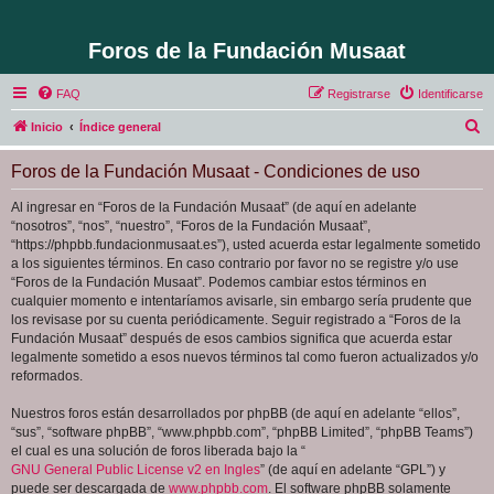
Foros de la Fundación Musaat
FAQ
Registrarse
Identificarse
B
Inicio
Índice general
u
Foros de la Fundación Musaat - Condiciones de uso
s
c
Al ingresar en “Foros de la Fundación Musaat” (de aquí en adelante
“nosotros”, “nos”, “nuestro”, “Foros de la Fundación Musaat”,
a
“https://phpbb.fundacionmusaat.es”), usted acuerda estar legalmente sometido
r
a los siguientes términos. En caso contrario por favor no se registre y/o use
“Foros de la Fundación Musaat”. Podemos cambiar estos términos en
cualquier momento e intentaríamos avisarle, sin embargo sería prudente que
los revisase por su cuenta periódicamente. Seguir registrado a “Foros de la
Fundación Musaat” después de esos cambios significa que acuerda estar
legalmente sometido a esos nuevos términos tal como fueron actualizados y/o
reformados.
Nuestros foros están desarrollados por phpBB (de aquí en adelante “ellos”,
“sus”, “software phpBB”, “www.phpbb.com”, “phpBB Limited”, “phpBB Teams”)
el cual es una solución de foros liberada bajo la “
GNU General Public License v2 en Ingles
” (de aquí en adelante “GPL”) y
puede ser descargada de
www.phpbb.com
. El software phpBB solamente