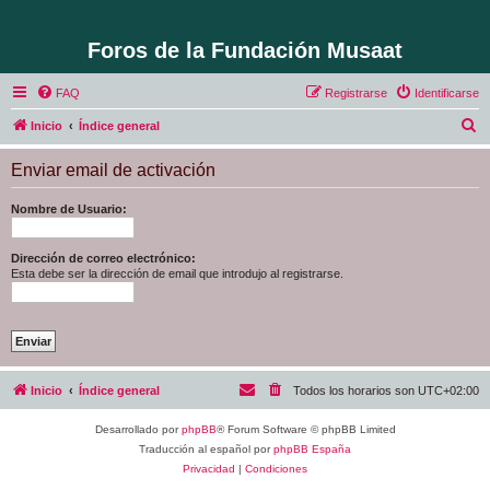
Foros de la Fundación Musaat
FAQ
Registrarse
Identificarse
B
Inicio
Índice general
u
Enviar email de activación
s
c
Nombre de Usuario:
a
r
Dirección de correo electrónico:
Esta debe ser la dirección de email que introdujo al registrarse.
Inicio
Índice general
Todos los horarios son
UTC+02:00
Desarrollado por
phpBB
® Forum Software © phpBB Limited
Traducción al español por
phpBB España
Privacidad
|
Condiciones