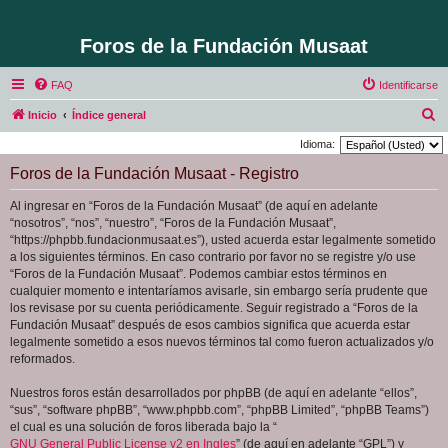
Foros de la Fundación Musaat
FAQ
Identificarse
B
Inicio
Índice general
u
Idioma:
s
Foros de la Fundación Musaat - Registro
c
Al ingresar en “Foros de la Fundación Musaat” (de aquí en adelante
a
“nosotros”, “nos”, “nuestro”, “Foros de la Fundación Musaat”,
r
“https://phpbb.fundacionmusaat.es”), usted acuerda estar legalmente sometido
a los siguientes términos. En caso contrario por favor no se registre y/o use
“Foros de la Fundación Musaat”. Podemos cambiar estos términos en
cualquier momento e intentaríamos avisarle, sin embargo sería prudente que
los revisase por su cuenta periódicamente. Seguir registrado a “Foros de la
Fundación Musaat” después de esos cambios significa que acuerda estar
legalmente sometido a esos nuevos términos tal como fueron actualizados y/o
reformados.
Nuestros foros están desarrollados por phpBB (de aquí en adelante “ellos”,
“sus”, “software phpBB”, “www.phpbb.com”, “phpBB Limited”, “phpBB Teams”)
el cual es una solución de foros liberada bajo la “
GNU General Public License v2 en Ingles
” (de aquí en adelante “GPL”) y