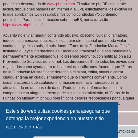
puede ser descargada de
www.phpbb.com
. El software phpBB solamente
facilita discusiones basadas en Internet y la GPL estrictamente los excluye de
lo que aprobamos y/o desaprobamos como conductas y/o contenido
permisible. Para más información sobre phpBB, por favor visite:
https://www.phpbb.com/
.
Acuerda no enviar ningun contenido abusivo, obsceno, vulgar, difamatorio,
indecente, amenazante, sexual o cualquier otro material que pueda violar
cualquier ley de su país, el país donde “Foros de la Fundación Musaat” está
instalado o Leyes Internacionales. Hacer eso provocará que sea inmediata y
permanentemente expulsado y, si lo creemos oportuno, con notificación a su
Proveedor de Servicios de Internet. Las direcciones IP de todos los envíos son
registradas como ayuda para reforzar estas condiciones. Acuerda que “Foros
de la Fundación Musaat” tiene derecho a eliminar, editar, mover o cerrar
cualquier tema en cualquier momento que lo creamos conveniente. Como
usuario acuerda que cualquier información que haya ingresado será
almacenada en una base de datos. Dado que esta información no será
compartida con ninguna tercera parte sin su consentimiento, ni “Foros de la
Fundación Musaat” ni phpBB podrán considerarse responsables por cualquier
intento de hacking que conlleve a que los datos sean comprometidos.
Este sitio web utiliza cookies para asegurar que
obtenga la mejor experiencia en nuestro sitio
web.
Saber más
Inicio
Índice general
Todos los horarios son
UTC+02:00