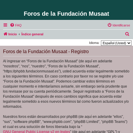
Foros de la Fundación Musaat
FAQ
Identificarse
B
Inicio
Índice general
u
Idioma:
s
Foros de la Fundación Musaat - Registro
c
Al ingresar en “Foros de la Fundación Musaat” (de aquí en adelante
a
“nosotros”, “nos”, “nuestro”, “Foros de la Fundación Musaat”,
r
“https://phpbb.fundacionmusaat.es”), usted acuerda estar legalmente sometido
a los siguientes términos. En caso contrario por favor no se registre y/o use
“Foros de la Fundación Musaat”. Podemos cambiar estos términos en
cualquier momento e intentaríamos avisarle, sin embargo sería prudente que
los revisase por su cuenta periódicamente. Seguir registrado a “Foros de la
Fundación Musaat” después de esos cambios significa que acuerda estar
legalmente sometido a esos nuevos términos tal como fueron actualizados y/o
reformados.
Nuestros foros están desarrollados por phpBB (de aquí en adelante “ellos”,
“sus”, “software phpBB”, “www.phpbb.com”, “phpBB Limited”, “phpBB Teams”)
el cual es una solución de foros liberada bajo la “
GNU General Public License v2 en Ingles
” (de aquí en adelante “GPL”) y