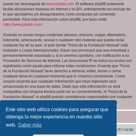
puede ser descargada de
www.phpbb.com
. El software phpBB solamente
facilita discusiones basadas en Internet y la GPL estrictamente los excluye de
lo que aprobamos y/o desaprobamos como conductas y/o contenido
permisible. Para más información sobre phpBB, por favor visite:
https://www.phpbb.com/
.
Acuerda no enviar ningun contenido abusivo, obsceno, vulgar, difamatorio,
indecente, amenazante, sexual o cualquier otro material que pueda violar
cualquier ley de su país, el país donde “Foros de la Fundación Musaat” está
instalado o Leyes Internacionales. Hacer eso provocará que sea inmediata y
permanentemente expulsado y, si lo creemos oportuno, con notificación a su
Proveedor de Servicios de Internet. Las direcciones IP de todos los envíos son
registradas como ayuda para reforzar estas condiciones. Acuerda que “Foros
de la Fundación Musaat” tiene derecho a eliminar, editar, mover o cerrar
cualquier tema en cualquier momento que lo creamos conveniente. Como
usuario acuerda que cualquier información que haya ingresado será
almacenada en una base de datos. Dado que esta información no será
compartida con ninguna tercera parte sin su consentimiento, ni “Foros de la
Fundación Musaat” ni phpBB podrán considerarse responsables por cualquier
intento de hacking que conlleve a que los datos sean comprometidos.
Este sitio web utiliza cookies para asegurar que
obtenga la mejor experiencia en nuestro sitio
web.
Saber más
Inicio
Índice general
Todos los horarios son
UTC+02:00