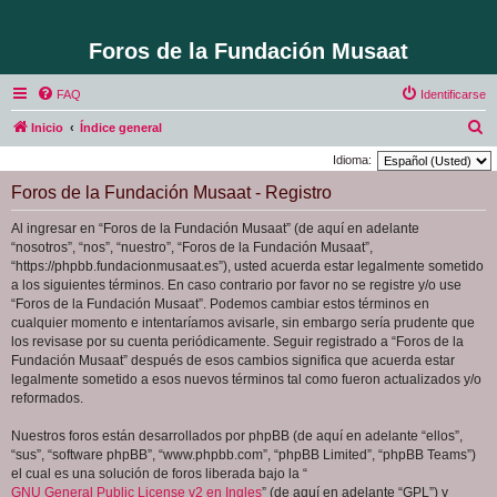
Foros de la Fundación Musaat
FAQ
Identificarse
B
Inicio
Índice general
u
Idioma:
s
Foros de la Fundación Musaat - Registro
c
Al ingresar en “Foros de la Fundación Musaat” (de aquí en adelante
a
“nosotros”, “nos”, “nuestro”, “Foros de la Fundación Musaat”,
r
“https://phpbb.fundacionmusaat.es”), usted acuerda estar legalmente sometido
a los siguientes términos. En caso contrario por favor no se registre y/o use
“Foros de la Fundación Musaat”. Podemos cambiar estos términos en
cualquier momento e intentaríamos avisarle, sin embargo sería prudente que
los revisase por su cuenta periódicamente. Seguir registrado a “Foros de la
Fundación Musaat” después de esos cambios significa que acuerda estar
legalmente sometido a esos nuevos términos tal como fueron actualizados y/o
reformados.
Nuestros foros están desarrollados por phpBB (de aquí en adelante “ellos”,
“sus”, “software phpBB”, “www.phpbb.com”, “phpBB Limited”, “phpBB Teams”)
el cual es una solución de foros liberada bajo la “
GNU General Public License v2 en Ingles
” (de aquí en adelante “GPL”) y