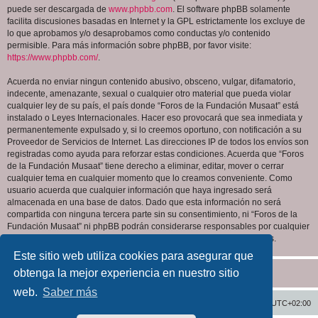
puede ser descargada de
www.phpbb.com
. El software phpBB solamente
facilita discusiones basadas en Internet y la GPL estrictamente los excluye de
lo que aprobamos y/o desaprobamos como conductas y/o contenido
permisible. Para más información sobre phpBB, por favor visite:
https://www.phpbb.com/
.
Acuerda no enviar ningun contenido abusivo, obsceno, vulgar, difamatorio,
indecente, amenazante, sexual o cualquier otro material que pueda violar
cualquier ley de su país, el país donde “Foros de la Fundación Musaat” está
instalado o Leyes Internacionales. Hacer eso provocará que sea inmediata y
permanentemente expulsado y, si lo creemos oportuno, con notificación a su
Proveedor de Servicios de Internet. Las direcciones IP de todos los envíos son
registradas como ayuda para reforzar estas condiciones. Acuerda que “Foros
de la Fundación Musaat” tiene derecho a eliminar, editar, mover o cerrar
cualquier tema en cualquier momento que lo creamos conveniente. Como
usuario acuerda que cualquier información que haya ingresado será
almacenada en una base de datos. Dado que esta información no será
compartida con ninguna tercera parte sin su consentimiento, ni “Foros de la
Fundación Musaat” ni phpBB podrán considerarse responsables por cualquier
intento de hacking que conlleve a que los datos sean comprometidos.
Este sitio web utiliza cookies para asegurar que
obtenga la mejor experiencia en nuestro sitio
web.
Saber más
Inicio
Índice general
Todos los horarios son
UTC+02:00