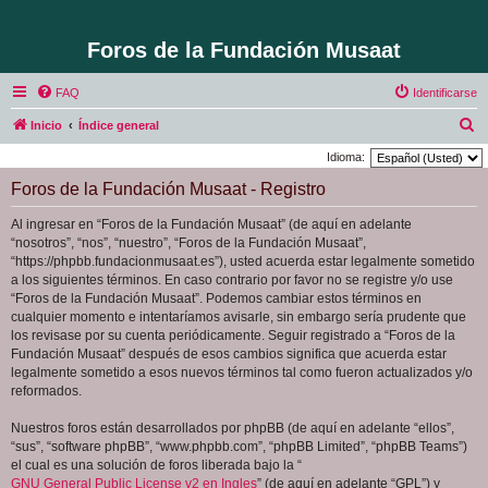
Foros de la Fundación Musaat
FAQ
Identificarse
B
Inicio
Índice general
u
Idioma:
s
Foros de la Fundación Musaat - Registro
c
Al ingresar en “Foros de la Fundación Musaat” (de aquí en adelante
a
“nosotros”, “nos”, “nuestro”, “Foros de la Fundación Musaat”,
r
“https://phpbb.fundacionmusaat.es”), usted acuerda estar legalmente sometido
a los siguientes términos. En caso contrario por favor no se registre y/o use
“Foros de la Fundación Musaat”. Podemos cambiar estos términos en
cualquier momento e intentaríamos avisarle, sin embargo sería prudente que
los revisase por su cuenta periódicamente. Seguir registrado a “Foros de la
Fundación Musaat” después de esos cambios significa que acuerda estar
legalmente sometido a esos nuevos términos tal como fueron actualizados y/o
reformados.
Nuestros foros están desarrollados por phpBB (de aquí en adelante “ellos”,
“sus”, “software phpBB”, “www.phpbb.com”, “phpBB Limited”, “phpBB Teams”)
el cual es una solución de foros liberada bajo la “
GNU General Public License v2 en Ingles
” (de aquí en adelante “GPL”) y