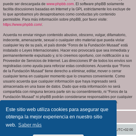
puede ser descargada de
www.phpbb.com
. El software phpBB solamente
facilita discusiones basadas en Internet y la GPL estrictamente los excluye de
lo que aprobamos y/o desaprobamos como conductas y/o contenido
permisible. Para más información sobre phpBB, por favor visite:
https://www.phpbb.com/
.
Acuerda no enviar ningun contenido abusivo, obsceno, vulgar, difamatorio,
indecente, amenazante, sexual o cualquier otro material que pueda violar
cualquier ley de su país, el país donde “Foros de la Fundación Musaat” está
instalado o Leyes Internacionales. Hacer eso provocará que sea inmediata y
permanentemente expulsado y, si lo creemos oportuno, con notificación a su
Proveedor de Servicios de Internet. Las direcciones IP de todos los envíos son
registradas como ayuda para reforzar estas condiciones. Acuerda que “Foros
de la Fundación Musaat” tiene derecho a eliminar, editar, mover o cerrar
cualquier tema en cualquier momento que lo creamos conveniente. Como
usuario acuerda que cualquier información que haya ingresado será
almacenada en una base de datos. Dado que esta información no será
compartida con ninguna tercera parte sin su consentimiento, ni “Foros de la
Fundación Musaat” ni phpBB podrán considerarse responsables por cualquier
intento de hacking que conlleve a que los datos sean comprometidos.
Este sitio web utiliza cookies para asegurar que
obtenga la mejor experiencia en nuestro sitio
web.
Saber más
Inicio
Índice general
Todos los horarios son
UTC+02:00