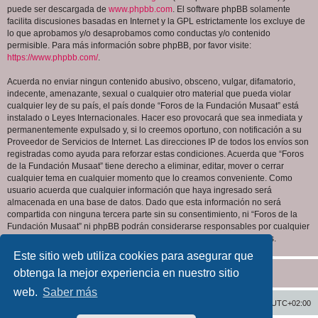
puede ser descargada de
www.phpbb.com
. El software phpBB solamente
facilita discusiones basadas en Internet y la GPL estrictamente los excluye de
lo que aprobamos y/o desaprobamos como conductas y/o contenido
permisible. Para más información sobre phpBB, por favor visite:
https://www.phpbb.com/
.
Acuerda no enviar ningun contenido abusivo, obsceno, vulgar, difamatorio,
indecente, amenazante, sexual o cualquier otro material que pueda violar
cualquier ley de su país, el país donde “Foros de la Fundación Musaat” está
instalado o Leyes Internacionales. Hacer eso provocará que sea inmediata y
permanentemente expulsado y, si lo creemos oportuno, con notificación a su
Proveedor de Servicios de Internet. Las direcciones IP de todos los envíos son
registradas como ayuda para reforzar estas condiciones. Acuerda que “Foros
de la Fundación Musaat” tiene derecho a eliminar, editar, mover o cerrar
cualquier tema en cualquier momento que lo creamos conveniente. Como
usuario acuerda que cualquier información que haya ingresado será
almacenada en una base de datos. Dado que esta información no será
compartida con ninguna tercera parte sin su consentimiento, ni “Foros de la
Fundación Musaat” ni phpBB podrán considerarse responsables por cualquier
intento de hacking que conlleve a que los datos sean comprometidos.
Este sitio web utiliza cookies para asegurar que
obtenga la mejor experiencia en nuestro sitio
web.
Saber más
Inicio
Índice general
Todos los horarios son
UTC+02:00