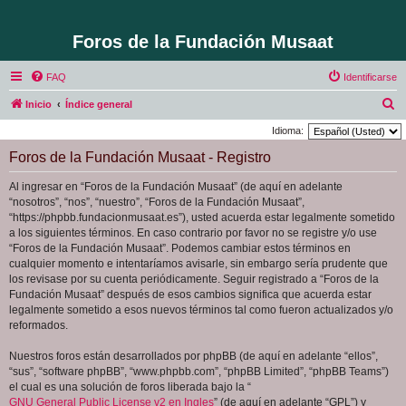
Foros de la Fundación Musaat
FAQ
Identificarse
B
Inicio
Índice general
u
Idioma:
s
Foros de la Fundación Musaat - Registro
c
Al ingresar en “Foros de la Fundación Musaat” (de aquí en adelante
a
“nosotros”, “nos”, “nuestro”, “Foros de la Fundación Musaat”,
r
“https://phpbb.fundacionmusaat.es”), usted acuerda estar legalmente sometido
a los siguientes términos. En caso contrario por favor no se registre y/o use
“Foros de la Fundación Musaat”. Podemos cambiar estos términos en
cualquier momento e intentaríamos avisarle, sin embargo sería prudente que
los revisase por su cuenta periódicamente. Seguir registrado a “Foros de la
Fundación Musaat” después de esos cambios significa que acuerda estar
legalmente sometido a esos nuevos términos tal como fueron actualizados y/o
reformados.
Nuestros foros están desarrollados por phpBB (de aquí en adelante “ellos”,
“sus”, “software phpBB”, “www.phpbb.com”, “phpBB Limited”, “phpBB Teams”)
el cual es una solución de foros liberada bajo la “
GNU General Public License v2 en Ingles
” (de aquí en adelante “GPL”) y