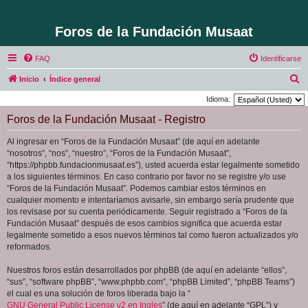
Foros de la Fundación Musaat
FAQ
Identificarse
B
Inicio
Índice general
u
Idioma:
s
Foros de la Fundación Musaat - Registro
c
Al ingresar en “Foros de la Fundación Musaat” (de aquí en adelante
a
“nosotros”, “nos”, “nuestro”, “Foros de la Fundación Musaat”,
r
“https://phpbb.fundacionmusaat.es”), usted acuerda estar legalmente sometido
a los siguientes términos. En caso contrario por favor no se registre y/o use
“Foros de la Fundación Musaat”. Podemos cambiar estos términos en
cualquier momento e intentaríamos avisarle, sin embargo sería prudente que
los revisase por su cuenta periódicamente. Seguir registrado a “Foros de la
Fundación Musaat” después de esos cambios significa que acuerda estar
legalmente sometido a esos nuevos términos tal como fueron actualizados y/o
reformados.
Nuestros foros están desarrollados por phpBB (de aquí en adelante “ellos”,
“sus”, “software phpBB”, “www.phpbb.com”, “phpBB Limited”, “phpBB Teams”)
el cual es una solución de foros liberada bajo la “
GNU General Public License v2 en Ingles
” (de aquí en adelante “GPL”) y