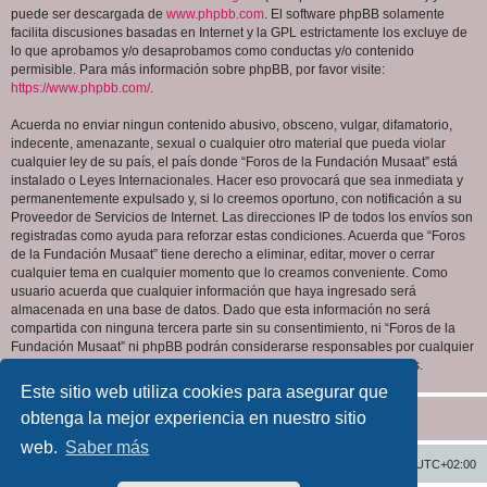
puede ser descargada de
www.phpbb.com
. El software phpBB solamente
facilita discusiones basadas en Internet y la GPL estrictamente los excluye de
lo que aprobamos y/o desaprobamos como conductas y/o contenido
permisible. Para más información sobre phpBB, por favor visite:
https://www.phpbb.com/
.
Acuerda no enviar ningun contenido abusivo, obsceno, vulgar, difamatorio,
indecente, amenazante, sexual o cualquier otro material que pueda violar
cualquier ley de su país, el país donde “Foros de la Fundación Musaat” está
instalado o Leyes Internacionales. Hacer eso provocará que sea inmediata y
permanentemente expulsado y, si lo creemos oportuno, con notificación a su
Proveedor de Servicios de Internet. Las direcciones IP de todos los envíos son
registradas como ayuda para reforzar estas condiciones. Acuerda que “Foros
de la Fundación Musaat” tiene derecho a eliminar, editar, mover o cerrar
cualquier tema en cualquier momento que lo creamos conveniente. Como
usuario acuerda que cualquier información que haya ingresado será
almacenada en una base de datos. Dado que esta información no será
compartida con ninguna tercera parte sin su consentimiento, ni “Foros de la
Fundación Musaat” ni phpBB podrán considerarse responsables por cualquier
intento de hacking que conlleve a que los datos sean comprometidos.
Este sitio web utiliza cookies para asegurar que
obtenga la mejor experiencia en nuestro sitio
web.
Saber más
Inicio
Índice general
Todos los horarios son
UTC+02:00