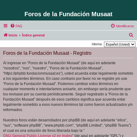
Foros de la Fundación Musaat
FAQ
Identificarse
B
Inicio
Índice general
u
Idioma:
s
Foros de la Fundación Musaat - Registro
c
Al ingresar en “Foros de la Fundación Musaat” (de aquí en adelante
a
“nosotros”, “nos”, “nuestro”, “Foros de la Fundación Musaat”,
r
“https://phpbb.fundacionmusaat.es”), usted acuerda estar legalmente sometido
a los siguientes términos. En caso contrario por favor no se registre y/o use
“Foros de la Fundación Musaat”. Podemos cambiar estos términos en
cualquier momento e intentaríamos avisarle, sin embargo sería prudente que
los revisase por su cuenta periódicamente. Seguir registrado a “Foros de la
Fundación Musaat” después de esos cambios significa que acuerda estar
legalmente sometido a esos nuevos términos tal como fueron actualizados y/o
reformados.
Nuestros foros están desarrollados por phpBB (de aquí en adelante “ellos”,
“sus”, “software phpBB”, “www.phpbb.com”, “phpBB Limited”, “phpBB Teams”)
el cual es una solución de foros liberada bajo la “
GNU General Public License v2 en Ingles
” (de aquí en adelante “GPL”) y