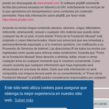
puede ser descargada de
www.phpbb.com
. El software phpBB solamente
facilita discusiones basadas en Internet y la GPL estrictamente los excluye de
lo que aprobamos y/o desaprobamos como conductas y/o contenido
permisible. Para más información sobre phpBB, por favor visite:
https://www.phpbb.com/
.
Acuerda no enviar ningun contenido abusivo, obsceno, vulgar, difamatorio,
indecente, amenazante, sexual o cualquier otro material que pueda violar
cualquier ley de su país, el país donde “Foros de la Fundación Musaat” está
instalado o Leyes Internacionales. Hacer eso provocará que sea inmediata y
permanentemente expulsado y, si lo creemos oportuno, con notificación a su
Proveedor de Servicios de Internet. Las direcciones IP de todos los envíos son
registradas como ayuda para reforzar estas condiciones. Acuerda que “Foros
de la Fundación Musaat” tiene derecho a eliminar, editar, mover o cerrar
cualquier tema en cualquier momento que lo creamos conveniente. Como
usuario acuerda que cualquier información que haya ingresado será
almacenada en una base de datos. Dado que esta información no será
compartida con ninguna tercera parte sin su consentimiento, ni “Foros de la
Fundación Musaat” ni phpBB podrán considerarse responsables por cualquier
intento de hacking que conlleve a que los datos sean comprometidos.
Este sitio web utiliza cookies para asegurar que
obtenga la mejor experiencia en nuestro sitio
web.
Saber más
Inicio
Índice general
Todos los horarios son
UTC+02:00