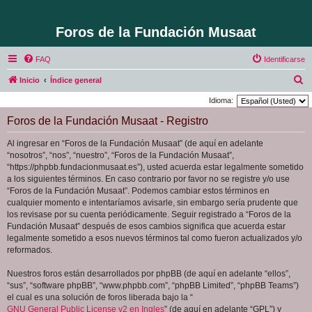
Foros de la Fundación Musaat
FAQ
Identificarse
B
Inicio
Índice general
u
Idioma:
s
Foros de la Fundación Musaat - Registro
c
Al ingresar en “Foros de la Fundación Musaat” (de aquí en adelante
a
“nosotros”, “nos”, “nuestro”, “Foros de la Fundación Musaat”,
r
“https://phpbb.fundacionmusaat.es”), usted acuerda estar legalmente sometido
a los siguientes términos. En caso contrario por favor no se registre y/o use
“Foros de la Fundación Musaat”. Podemos cambiar estos términos en
cualquier momento e intentaríamos avisarle, sin embargo sería prudente que
los revisase por su cuenta periódicamente. Seguir registrado a “Foros de la
Fundación Musaat” después de esos cambios significa que acuerda estar
legalmente sometido a esos nuevos términos tal como fueron actualizados y/o
reformados.
Nuestros foros están desarrollados por phpBB (de aquí en adelante “ellos”,
“sus”, “software phpBB”, “www.phpbb.com”, “phpBB Limited”, “phpBB Teams”)
el cual es una solución de foros liberada bajo la “
GNU General Public License v2 en Ingles
” (de aquí en adelante “GPL”) y