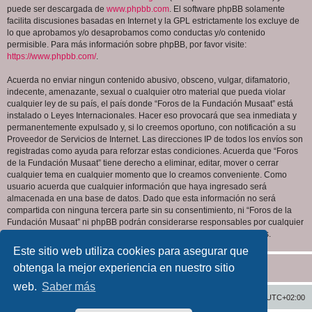
puede ser descargada de
www.phpbb.com
. El software phpBB solamente
facilita discusiones basadas en Internet y la GPL estrictamente los excluye de
lo que aprobamos y/o desaprobamos como conductas y/o contenido
permisible. Para más información sobre phpBB, por favor visite:
https://www.phpbb.com/
.
Acuerda no enviar ningun contenido abusivo, obsceno, vulgar, difamatorio,
indecente, amenazante, sexual o cualquier otro material que pueda violar
cualquier ley de su país, el país donde “Foros de la Fundación Musaat” está
instalado o Leyes Internacionales. Hacer eso provocará que sea inmediata y
permanentemente expulsado y, si lo creemos oportuno, con notificación a su
Proveedor de Servicios de Internet. Las direcciones IP de todos los envíos son
registradas como ayuda para reforzar estas condiciones. Acuerda que “Foros
de la Fundación Musaat” tiene derecho a eliminar, editar, mover o cerrar
cualquier tema en cualquier momento que lo creamos conveniente. Como
usuario acuerda que cualquier información que haya ingresado será
almacenada en una base de datos. Dado que esta información no será
compartida con ninguna tercera parte sin su consentimiento, ni “Foros de la
Fundación Musaat” ni phpBB podrán considerarse responsables por cualquier
intento de hacking que conlleve a que los datos sean comprometidos.
Este sitio web utiliza cookies para asegurar que
obtenga la mejor experiencia en nuestro sitio
web.
Saber más
Inicio
Índice general
Todos los horarios son
UTC+02:00