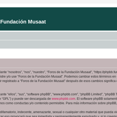
a Fundación Musaat
ante “nosotros”, “nos”, “nuestro”, “Foros de la Fundación Musaat”, “https://phpbb
registre y/o use “Foros de la Fundación Musaat”. Podemos cambiar estos términos en
ir registrado a “Foros de la Fundación Musaat” después de esos cambios signific
nte “ellos”, “sus”, “software phpBB”, “www.phpbb.com”, “phpBB Limited”, “phpBB Te
te “GPL”) y puede ser descargada de
www.phpbb.com
. El software phpBB solamente
os como conductas y/o contenido permisible. Para más información sobre phpBB, p
ifamatorio, indecente, amenazante, sexual o cualquier otro material que pueda viol
cer eso provocará que sea inmediata y permanentemente expulsado y, si lo creemos