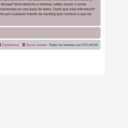
Musaat” tiene derecho a eliminar, editar, mover o cerrar
almacenada en una base de datos. Dado que esta información
es por cualquier intento de hacking que conlleve a que los
Contáctenos
Borrar cookies
Todos los horarios son
UTC+02:00