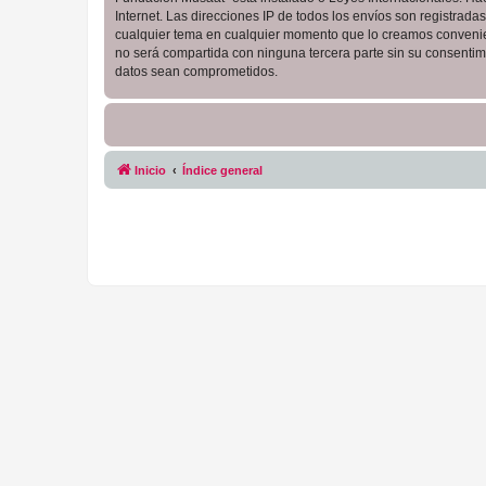
Internet. Las direcciones IP de todos los envíos son registrad
cualquier tema en cualquier momento que lo creamos conveni
no será compartida con ninguna tercera parte sin su consentim
datos sean comprometidos.
Inicio
Índice general