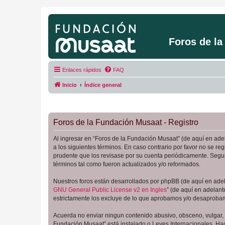
Foros de l
Enlaces rápidos
FAQ
Inicio
Índice general
Foros de la Fundación Musaat - Registro
Al ingresar en “Foros de la Fundación Musaat” (de aquí en adel
a los siguientes términos. En caso contrario por favor no se 
prudente que los revisase por su cuenta periódicamente. Segu
términos tal como fueron actualizados y/o reformados.
Nuestros foros están desarrollados por phpBB (de aquí en adela
GNU General Public License v2 en Ingles
” (de aquí en adelan
estrictamente los excluye de lo que aprobamos y/o desaprobam
Acuerda no enviar ningun contenido abusivo, obsceno, vulgar, d
Fundación Musaat” está instalado o Leyes Internacionales. Ha