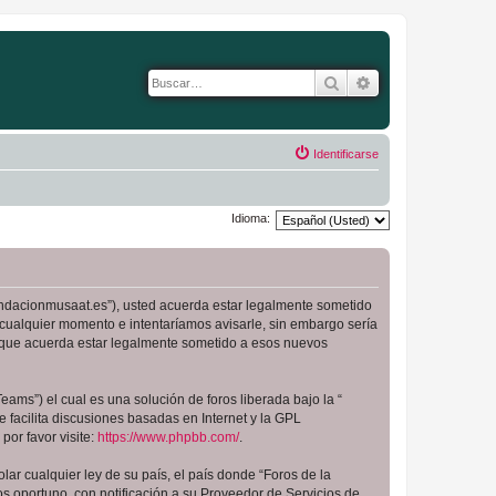
Buscar
Búsqueda avanza
Identificarse
Idioma:
.fundacionmusaat.es”), usted acuerda estar legalmente sometido
 cualquier momento e intentaríamos avisarle, sin embargo sería
a que acuerda estar legalmente sometido a esos nuevos
ams”) el cual es una solución de foros liberada bajo la “
 facilita discusiones basadas en Internet y la GPL
or favor visite:
https://www.phpbb.com/
.
ar cualquier ley de su país, el país donde “Foros de la
 oportuno, con notificación a su Proveedor de Servicios de