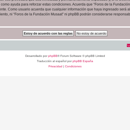
as como ayuda para reforzar estas condiciones. Acuerda que “Foros de la Fundación 
ente. Como usuario acuerda que cualquier información que haya ingresado será 
iento, ni “Foros de la Fundación Musaat” ni phpBB podrán considerarse responsabl
Desarrollado por
phpBB
® Forum Software © phpBB Limited
Traducción al español por
phpBB España
Privacidad
|
Condiciones