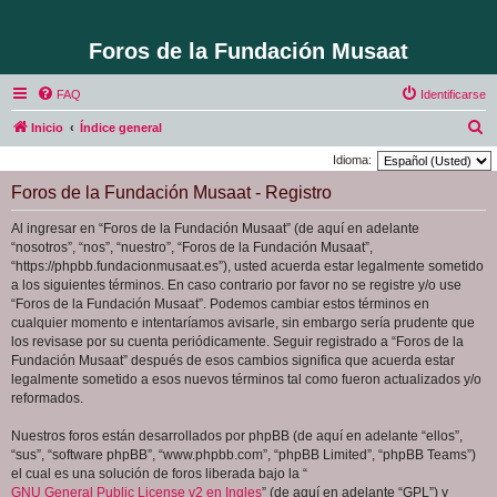
Foros de la Fundación Musaat
FAQ
Identificarse
B
Inicio
Índice general
u
Idioma:
s
Foros de la Fundación Musaat - Registro
c
Al ingresar en “Foros de la Fundación Musaat” (de aquí en adelante
a
“nosotros”, “nos”, “nuestro”, “Foros de la Fundación Musaat”,
r
“https://phpbb.fundacionmusaat.es”), usted acuerda estar legalmente sometido
a los siguientes términos. En caso contrario por favor no se registre y/o use
“Foros de la Fundación Musaat”. Podemos cambiar estos términos en
cualquier momento e intentaríamos avisarle, sin embargo sería prudente que
los revisase por su cuenta periódicamente. Seguir registrado a “Foros de la
Fundación Musaat” después de esos cambios significa que acuerda estar
legalmente sometido a esos nuevos términos tal como fueron actualizados y/o
reformados.
Nuestros foros están desarrollados por phpBB (de aquí en adelante “ellos”,
“sus”, “software phpBB”, “www.phpbb.com”, “phpBB Limited”, “phpBB Teams”)
el cual es una solución de foros liberada bajo la “
GNU General Public License v2 en Ingles
” (de aquí en adelante “GPL”) y