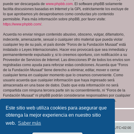
puede ser descargada de
www.phpbb.com
. El software phpBB solamente
facilita discusiones basadas en Internet y la GPL estrictamente los excluye de
lo que aprobamos y/o desaprobamos como conductas y/o contenido
permisible. Para más información sobre phpBB, por favor visite:
https://www.phpbb.com/
.
Acuerda no enviar ningun contenido abusivo, obsceno, vulgar, difamatorio,
indecente, amenazante, sexual o cualquier otro material que pueda violar
cualquier ley de su país, el país donde “Foros de la Fundación Musaat” está
instalado o Leyes Internacionales. Hacer eso provocará que sea inmediata y
permanentemente expulsado y, si lo creemos oportuno, con notificación a su
Proveedor de Servicios de Internet. Las direcciones IP de todos los envíos son
registradas como ayuda para reforzar estas condiciones. Acuerda que “Foros
de la Fundación Musaat” tiene derecho a eliminar, editar, mover o cerrar
cualquier tema en cualquier momento que lo creamos conveniente. Como
usuario acuerda que cualquier información que haya ingresado será
almacenada en una base de datos. Dado que esta información no será
compartida con ninguna tercera parte sin su consentimiento, ni “Foros de la
Fundación Musaat” ni phpBB podrán considerarse responsables por cualquier
intento de hacking que conlleve a que los datos sean comprometidos.
Este sitio web utiliza cookies para asegurar que
obtenga la mejor experiencia en nuestro sitio
web.
Saber más
Inicio
Índice general
Todos los horarios son
UTC+02:00