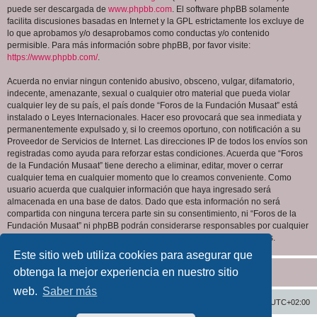
puede ser descargada de
www.phpbb.com
. El software phpBB solamente
facilita discusiones basadas en Internet y la GPL estrictamente los excluye de
lo que aprobamos y/o desaprobamos como conductas y/o contenido
permisible. Para más información sobre phpBB, por favor visite:
https://www.phpbb.com/
.
Acuerda no enviar ningun contenido abusivo, obsceno, vulgar, difamatorio,
indecente, amenazante, sexual o cualquier otro material que pueda violar
cualquier ley de su país, el país donde “Foros de la Fundación Musaat” está
instalado o Leyes Internacionales. Hacer eso provocará que sea inmediata y
permanentemente expulsado y, si lo creemos oportuno, con notificación a su
Proveedor de Servicios de Internet. Las direcciones IP de todos los envíos son
registradas como ayuda para reforzar estas condiciones. Acuerda que “Foros
de la Fundación Musaat” tiene derecho a eliminar, editar, mover o cerrar
cualquier tema en cualquier momento que lo creamos conveniente. Como
usuario acuerda que cualquier información que haya ingresado será
almacenada en una base de datos. Dado que esta información no será
compartida con ninguna tercera parte sin su consentimiento, ni “Foros de la
Fundación Musaat” ni phpBB podrán considerarse responsables por cualquier
intento de hacking que conlleve a que los datos sean comprometidos.
Este sitio web utiliza cookies para asegurar que
obtenga la mejor experiencia en nuestro sitio
web.
Saber más
Inicio
Índice general
Todos los horarios son
UTC+02:00