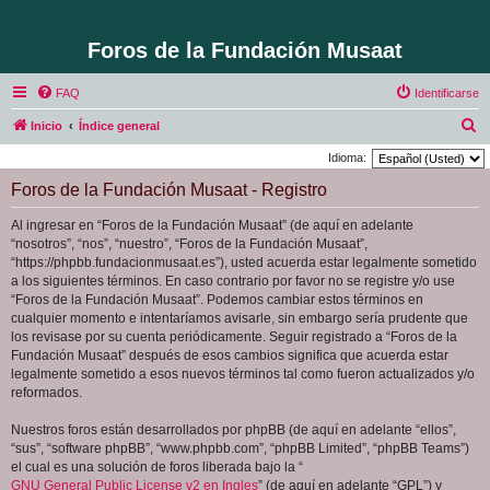
Foros de la Fundación Musaat
FAQ
Identificarse
B
Inicio
Índice general
u
Idioma:
s
Foros de la Fundación Musaat - Registro
c
Al ingresar en “Foros de la Fundación Musaat” (de aquí en adelante
a
“nosotros”, “nos”, “nuestro”, “Foros de la Fundación Musaat”,
r
“https://phpbb.fundacionmusaat.es”), usted acuerda estar legalmente sometido
a los siguientes términos. En caso contrario por favor no se registre y/o use
“Foros de la Fundación Musaat”. Podemos cambiar estos términos en
cualquier momento e intentaríamos avisarle, sin embargo sería prudente que
los revisase por su cuenta periódicamente. Seguir registrado a “Foros de la
Fundación Musaat” después de esos cambios significa que acuerda estar
legalmente sometido a esos nuevos términos tal como fueron actualizados y/o
reformados.
Nuestros foros están desarrollados por phpBB (de aquí en adelante “ellos”,
“sus”, “software phpBB”, “www.phpbb.com”, “phpBB Limited”, “phpBB Teams”)
el cual es una solución de foros liberada bajo la “
GNU General Public License v2 en Ingles
” (de aquí en adelante “GPL”) y