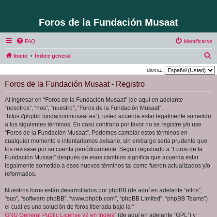
Foros de la Fundación Musaat
FAQ
Identificarse
B
Inicio
Índice general
u
Idioma:
s
Foros de la Fundación Musaat - Registro
c
Al ingresar en “Foros de la Fundación Musaat” (de aquí en adelante
a
“nosotros”, “nos”, “nuestro”, “Foros de la Fundación Musaat”,
r
“https://phpbb.fundacionmusaat.es”), usted acuerda estar legalmente sometido
a los siguientes términos. En caso contrario por favor no se registre y/o use
“Foros de la Fundación Musaat”. Podemos cambiar estos términos en
cualquier momento e intentaríamos avisarle, sin embargo sería prudente que
los revisase por su cuenta periódicamente. Seguir registrado a “Foros de la
Fundación Musaat” después de esos cambios significa que acuerda estar
legalmente sometido a esos nuevos términos tal como fueron actualizados y/o
reformados.
Nuestros foros están desarrollados por phpBB (de aquí en adelante “ellos”,
“sus”, “software phpBB”, “www.phpbb.com”, “phpBB Limited”, “phpBB Teams”)
el cual es una solución de foros liberada bajo la “
GNU General Public License v2 en Ingles
” (de aquí en adelante “GPL”) y