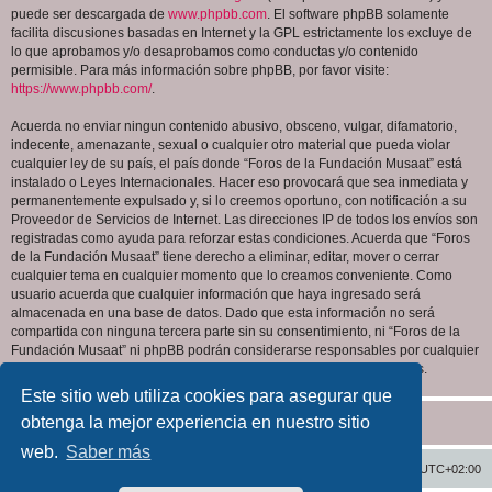
puede ser descargada de
www.phpbb.com
. El software phpBB solamente
facilita discusiones basadas en Internet y la GPL estrictamente los excluye de
lo que aprobamos y/o desaprobamos como conductas y/o contenido
permisible. Para más información sobre phpBB, por favor visite:
https://www.phpbb.com/
.
Acuerda no enviar ningun contenido abusivo, obsceno, vulgar, difamatorio,
indecente, amenazante, sexual o cualquier otro material que pueda violar
cualquier ley de su país, el país donde “Foros de la Fundación Musaat” está
instalado o Leyes Internacionales. Hacer eso provocará que sea inmediata y
permanentemente expulsado y, si lo creemos oportuno, con notificación a su
Proveedor de Servicios de Internet. Las direcciones IP de todos los envíos son
registradas como ayuda para reforzar estas condiciones. Acuerda que “Foros
de la Fundación Musaat” tiene derecho a eliminar, editar, mover o cerrar
cualquier tema en cualquier momento que lo creamos conveniente. Como
usuario acuerda que cualquier información que haya ingresado será
almacenada en una base de datos. Dado que esta información no será
compartida con ninguna tercera parte sin su consentimiento, ni “Foros de la
Fundación Musaat” ni phpBB podrán considerarse responsables por cualquier
intento de hacking que conlleve a que los datos sean comprometidos.
Este sitio web utiliza cookies para asegurar que
obtenga la mejor experiencia en nuestro sitio
web.
Saber más
Inicio
Índice general
Todos los horarios son
UTC+02:00