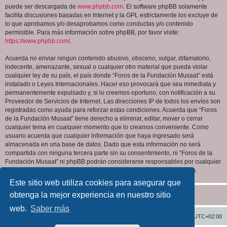
puede ser descargada de
www.phpbb.com
. El software phpBB solamente
facilita discusiones basadas en Internet y la GPL estrictamente los excluye de
lo que aprobamos y/o desaprobamos como conductas y/o contenido
permisible. Para más información sobre phpBB, por favor visite:
https://www.phpbb.com/
.
Acuerda no enviar ningun contenido abusivo, obsceno, vulgar, difamatorio,
indecente, amenazante, sexual o cualquier otro material que pueda violar
cualquier ley de su país, el país donde “Foros de la Fundación Musaat” está
instalado o Leyes Internacionales. Hacer eso provocará que sea inmediata y
permanentemente expulsado y, si lo creemos oportuno, con notificación a su
Proveedor de Servicios de Internet. Las direcciones IP de todos los envíos son
registradas como ayuda para reforzar estas condiciones. Acuerda que “Foros
de la Fundación Musaat” tiene derecho a eliminar, editar, mover o cerrar
cualquier tema en cualquier momento que lo creamos conveniente. Como
usuario acuerda que cualquier información que haya ingresado será
almacenada en una base de datos. Dado que esta información no será
compartida con ninguna tercera parte sin su consentimiento, ni “Foros de la
Fundación Musaat” ni phpBB podrán considerarse responsables por cualquier
intento de hacking que conlleve a que los datos sean comprometidos.
Este sitio web utiliza cookies para asegurar que
obtenga la mejor experiencia en nuestro sitio
web.
Saber más
Inicio
Índice general
Todos los horarios son
UTC+02:00