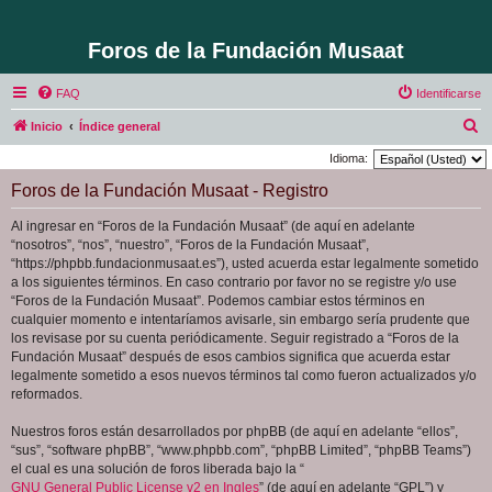
Foros de la Fundación Musaat
FAQ
Identificarse
B
Inicio
Índice general
u
Idioma:
s
Foros de la Fundación Musaat - Registro
c
Al ingresar en “Foros de la Fundación Musaat” (de aquí en adelante
a
“nosotros”, “nos”, “nuestro”, “Foros de la Fundación Musaat”,
r
“https://phpbb.fundacionmusaat.es”), usted acuerda estar legalmente sometido
a los siguientes términos. En caso contrario por favor no se registre y/o use
“Foros de la Fundación Musaat”. Podemos cambiar estos términos en
cualquier momento e intentaríamos avisarle, sin embargo sería prudente que
los revisase por su cuenta periódicamente. Seguir registrado a “Foros de la
Fundación Musaat” después de esos cambios significa que acuerda estar
legalmente sometido a esos nuevos términos tal como fueron actualizados y/o
reformados.
Nuestros foros están desarrollados por phpBB (de aquí en adelante “ellos”,
“sus”, “software phpBB”, “www.phpbb.com”, “phpBB Limited”, “phpBB Teams”)
el cual es una solución de foros liberada bajo la “
GNU General Public License v2 en Ingles
” (de aquí en adelante “GPL”) y