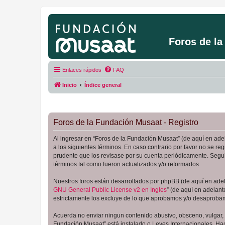
Foros de l
Enlaces rápidos
FAQ
Inicio
Índice general
Foros de la Fundación Musaat - Registro
Al ingresar en “Foros de la Fundación Musaat” (de aquí en adel
a los siguientes términos. En caso contrario por favor no se 
prudente que los revisase por su cuenta periódicamente. Segu
términos tal como fueron actualizados y/o reformados.
Nuestros foros están desarrollados por phpBB (de aquí en adela
GNU General Public License v2 en Ingles
” (de aquí en adelan
estrictamente los excluye de lo que aprobamos y/o desaprobam
Acuerda no enviar ningun contenido abusivo, obsceno, vulgar, d
Fundación Musaat” está instalado o Leyes Internacionales. Ha