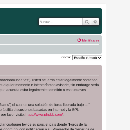
Buscar
Búsqueda avanza
Identificarse
Idioma:
.fundacionmusaat.es”), usted acuerda estar legalmente sometido
 cualquier momento e intentaríamos avisarle, sin embargo sería
a que acuerda estar legalmente sometido a esos nuevos
ams”) el cual es una solución de foros liberada bajo la “
 facilita discusiones basadas en Internet y la GPL
or favor visite:
https://www.phpbb.com/
.
ar cualquier ley de su país, el país donde “Foros de la
 oportuno, con notificación a su Proveedor de Servicios de