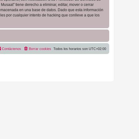
Musaat” tiene derecho a eliminar, editar, mover o cerrar
almacenada en una base de datos. Dado que esta información
es por cualquier intento de hacking que conlleve a que los
Contáctenos
Borrar cookies
Todos los horarios son
UTC+02:00