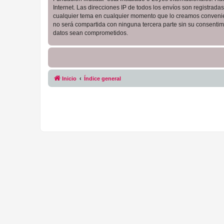
Internet. Las direcciones IP de todos los envíos son registrad
cualquier tema en cualquier momento que lo creamos conveni
no será compartida con ninguna tercera parte sin su consentim
datos sean comprometidos.
Inicio
Índice general