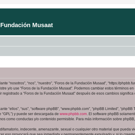
a Fundación Musaat
ante “nosotros”, “nos”, “nuestro”, “Foros de la Fundación Musaat”, “https://phpbb
registre y/o use “Foros de la Fundación Musaat”. Podemos cambiar estos términos en
ir registrado a “Foros de la Fundación Musaat” después de esos cambios signific
nte “ellos”, “sus”, “software phpBB”, “www.phpbb.com”, “phpBB Limited”, “phpBB Te
te “GPL”) y puede ser descargada de
www.phpbb.com
. El software phpBB solamente
os como conductas y/o contenido permisible. Para más información sobre phpBB, p
ifamatorio, indecente, amenazante, sexual o cualquier otro material que pueda viol
cer eso provocará que sea inmediata y permanentemente expulsado y, si lo creemos