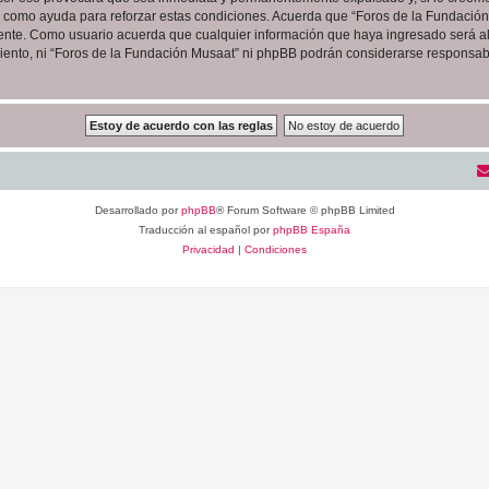
as como ayuda para reforzar estas condiciones. Acuerda que “Foros de la Fundación 
ente. Como usuario acuerda que cualquier información que haya ingresado será 
iento, ni “Foros de la Fundación Musaat” ni phpBB podrán considerarse responsabl
Desarrollado por
phpBB
® Forum Software © phpBB Limited
Traducción al español por
phpBB España
Privacidad
|
Condiciones