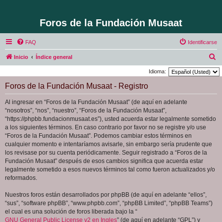
Foros de la Fundación Musaat
FAQ
Identificarse
B
Inicio
Índice general
u
Idioma:
s
Foros de la Fundación Musaat - Registro
c
Al ingresar en “Foros de la Fundación Musaat” (de aquí en adelante
a
“nosotros”, “nos”, “nuestro”, “Foros de la Fundación Musaat”,
r
“https://phpbb.fundacionmusaat.es”), usted acuerda estar legalmente sometido
a los siguientes términos. En caso contrario por favor no se registre y/o use
“Foros de la Fundación Musaat”. Podemos cambiar estos términos en
cualquier momento e intentaríamos avisarle, sin embargo sería prudente que
los revisase por su cuenta periódicamente. Seguir registrado a “Foros de la
Fundación Musaat” después de esos cambios significa que acuerda estar
legalmente sometido a esos nuevos términos tal como fueron actualizados y/o
reformados.
Nuestros foros están desarrollados por phpBB (de aquí en adelante “ellos”,
“sus”, “software phpBB”, “www.phpbb.com”, “phpBB Limited”, “phpBB Teams”)
el cual es una solución de foros liberada bajo la “
GNU General Public License v2 en Ingles
” (de aquí en adelante “GPL”) y