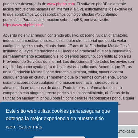
puede ser descargada de
www.phpbb.com
. El software phpBB solamente
facilita discusiones basadas en Internet y la GPL estrictamente los excluye de
lo que aprobamos y/o desaprobamos como conductas y/o contenido
permisible. Para más información sobre phpBB, por favor visite:
https://www.phpbb.com/
.
Acuerda no enviar ningun contenido abusivo, obsceno, vulgar, difamatorio,
indecente, amenazante, sexual o cualquier otro material que pueda violar
cualquier ley de su país, el país donde “Foros de la Fundación Musaat” está
instalado o Leyes Internacionales. Hacer eso provocará que sea inmediata y
permanentemente expulsado y, si lo creemos oportuno, con notificación a su
Proveedor de Servicios de Internet. Las direcciones IP de todos los envíos son
registradas como ayuda para reforzar estas condiciones. Acuerda que “Foros
de la Fundación Musaat” tiene derecho a eliminar, editar, mover o cerrar
cualquier tema en cualquier momento que lo creamos conveniente. Como
usuario acuerda que cualquier información que haya ingresado será
almacenada en una base de datos. Dado que esta información no será
compartida con ninguna tercera parte sin su consentimiento, ni “Foros de la
Fundación Musaat” ni phpBB podrán considerarse responsables por cualquier
intento de hacking que conlleve a que los datos sean comprometidos.
Este sitio web utiliza cookies para asegurar que
obtenga la mejor experiencia en nuestro sitio
web.
Saber más
Inicio
Índice general
Todos los horarios son
UTC+02:00