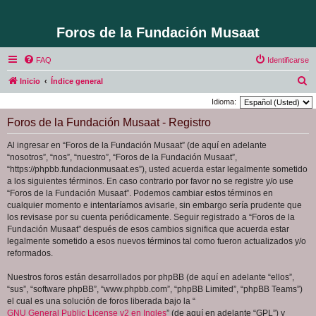
Foros de la Fundación Musaat
FAQ
Identificarse
B
Inicio
Índice general
u
Idioma:
s
Foros de la Fundación Musaat - Registro
c
Al ingresar en “Foros de la Fundación Musaat” (de aquí en adelante
a
“nosotros”, “nos”, “nuestro”, “Foros de la Fundación Musaat”,
r
“https://phpbb.fundacionmusaat.es”), usted acuerda estar legalmente sometido
a los siguientes términos. En caso contrario por favor no se registre y/o use
“Foros de la Fundación Musaat”. Podemos cambiar estos términos en
cualquier momento e intentaríamos avisarle, sin embargo sería prudente que
los revisase por su cuenta periódicamente. Seguir registrado a “Foros de la
Fundación Musaat” después de esos cambios significa que acuerda estar
legalmente sometido a esos nuevos términos tal como fueron actualizados y/o
reformados.
Nuestros foros están desarrollados por phpBB (de aquí en adelante “ellos”,
“sus”, “software phpBB”, “www.phpbb.com”, “phpBB Limited”, “phpBB Teams”)
el cual es una solución de foros liberada bajo la “
GNU General Public License v2 en Ingles
” (de aquí en adelante “GPL”) y