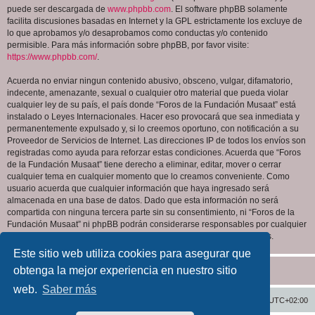
puede ser descargada de
www.phpbb.com
. El software phpBB solamente
facilita discusiones basadas en Internet y la GPL estrictamente los excluye de
lo que aprobamos y/o desaprobamos como conductas y/o contenido
permisible. Para más información sobre phpBB, por favor visite:
https://www.phpbb.com/
.
Acuerda no enviar ningun contenido abusivo, obsceno, vulgar, difamatorio,
indecente, amenazante, sexual o cualquier otro material que pueda violar
cualquier ley de su país, el país donde “Foros de la Fundación Musaat” está
instalado o Leyes Internacionales. Hacer eso provocará que sea inmediata y
permanentemente expulsado y, si lo creemos oportuno, con notificación a su
Proveedor de Servicios de Internet. Las direcciones IP de todos los envíos son
registradas como ayuda para reforzar estas condiciones. Acuerda que “Foros
de la Fundación Musaat” tiene derecho a eliminar, editar, mover o cerrar
cualquier tema en cualquier momento que lo creamos conveniente. Como
usuario acuerda que cualquier información que haya ingresado será
almacenada en una base de datos. Dado que esta información no será
compartida con ninguna tercera parte sin su consentimiento, ni “Foros de la
Fundación Musaat” ni phpBB podrán considerarse responsables por cualquier
intento de hacking que conlleve a que los datos sean comprometidos.
Este sitio web utiliza cookies para asegurar que
obtenga la mejor experiencia en nuestro sitio
web.
Saber más
Inicio
Índice general
Todos los horarios son
UTC+02:00