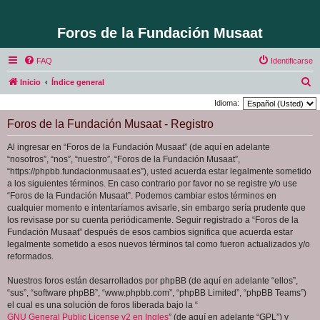
Foros de la Fundación Musaat
FAQ
Identificarse
B
Inicio
Índice general
u
Idioma:
s
Foros de la Fundación Musaat - Registro
c
Al ingresar en “Foros de la Fundación Musaat” (de aquí en adelante
a
“nosotros”, “nos”, “nuestro”, “Foros de la Fundación Musaat”,
r
“https://phpbb.fundacionmusaat.es”), usted acuerda estar legalmente sometido
a los siguientes términos. En caso contrario por favor no se registre y/o use
“Foros de la Fundación Musaat”. Podemos cambiar estos términos en
cualquier momento e intentaríamos avisarle, sin embargo sería prudente que
los revisase por su cuenta periódicamente. Seguir registrado a “Foros de la
Fundación Musaat” después de esos cambios significa que acuerda estar
legalmente sometido a esos nuevos términos tal como fueron actualizados y/o
reformados.
Nuestros foros están desarrollados por phpBB (de aquí en adelante “ellos”,
“sus”, “software phpBB”, “www.phpbb.com”, “phpBB Limited”, “phpBB Teams”)
el cual es una solución de foros liberada bajo la “
GNU General Public License v2 en Ingles
” (de aquí en adelante “GPL”) y