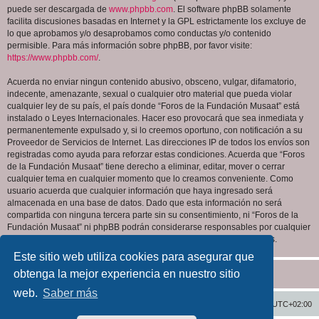
puede ser descargada de
www.phpbb.com
. El software phpBB solamente
facilita discusiones basadas en Internet y la GPL estrictamente los excluye de
lo que aprobamos y/o desaprobamos como conductas y/o contenido
permisible. Para más información sobre phpBB, por favor visite:
https://www.phpbb.com/
.
Acuerda no enviar ningun contenido abusivo, obsceno, vulgar, difamatorio,
indecente, amenazante, sexual o cualquier otro material que pueda violar
cualquier ley de su país, el país donde “Foros de la Fundación Musaat” está
instalado o Leyes Internacionales. Hacer eso provocará que sea inmediata y
permanentemente expulsado y, si lo creemos oportuno, con notificación a su
Proveedor de Servicios de Internet. Las direcciones IP de todos los envíos son
registradas como ayuda para reforzar estas condiciones. Acuerda que “Foros
de la Fundación Musaat” tiene derecho a eliminar, editar, mover o cerrar
cualquier tema en cualquier momento que lo creamos conveniente. Como
usuario acuerda que cualquier información que haya ingresado será
almacenada en una base de datos. Dado que esta información no será
compartida con ninguna tercera parte sin su consentimiento, ni “Foros de la
Fundación Musaat” ni phpBB podrán considerarse responsables por cualquier
intento de hacking que conlleve a que los datos sean comprometidos.
Este sitio web utiliza cookies para asegurar que
obtenga la mejor experiencia en nuestro sitio
web.
Saber más
Inicio
Índice general
Todos los horarios son
UTC+02:00