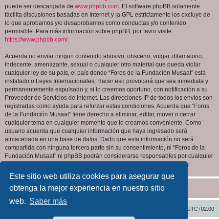
puede ser descargada de
www.phpbb.com
. El software phpBB solamente
facilita discusiones basadas en Internet y la GPL estrictamente los excluye de
lo que aprobamos y/o desaprobamos como conductas y/o contenido
permisible. Para más información sobre phpBB, por favor visite:
https://www.phpbb.com/
.
Acuerda no enviar ningun contenido abusivo, obsceno, vulgar, difamatorio,
indecente, amenazante, sexual o cualquier otro material que pueda violar
cualquier ley de su país, el país donde “Foros de la Fundación Musaat” está
instalado o Leyes Internacionales. Hacer eso provocará que sea inmediata y
permanentemente expulsado y, si lo creemos oportuno, con notificación a su
Proveedor de Servicios de Internet. Las direcciones IP de todos los envíos son
registradas como ayuda para reforzar estas condiciones. Acuerda que “Foros
de la Fundación Musaat” tiene derecho a eliminar, editar, mover o cerrar
cualquier tema en cualquier momento que lo creamos conveniente. Como
usuario acuerda que cualquier información que haya ingresado será
almacenada en una base de datos. Dado que esta información no será
compartida con ninguna tercera parte sin su consentimiento, ni “Foros de la
Fundación Musaat” ni phpBB podrán considerarse responsables por cualquier
intento de hacking que conlleve a que los datos sean comprometidos.
Este sitio web utiliza cookies para asegurar que
obtenga la mejor experiencia en nuestro sitio
web.
Saber más
Inicio
Índice general
Todos los horarios son
UTC+02:00