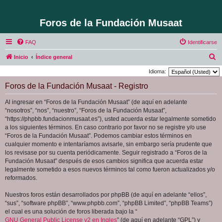
Foros de la Fundación Musaat
FAQ
Identificarse
B
Inicio
Índice general
u
Idioma:
s
Foros de la Fundación Musaat - Registro
c
Al ingresar en “Foros de la Fundación Musaat” (de aquí en adelante
a
“nosotros”, “nos”, “nuestro”, “Foros de la Fundación Musaat”,
r
“https://phpbb.fundacionmusaat.es”), usted acuerda estar legalmente sometido
a los siguientes términos. En caso contrario por favor no se registre y/o use
“Foros de la Fundación Musaat”. Podemos cambiar estos términos en
cualquier momento e intentaríamos avisarle, sin embargo sería prudente que
los revisase por su cuenta periódicamente. Seguir registrado a “Foros de la
Fundación Musaat” después de esos cambios significa que acuerda estar
legalmente sometido a esos nuevos términos tal como fueron actualizados y/o
reformados.
Nuestros foros están desarrollados por phpBB (de aquí en adelante “ellos”,
“sus”, “software phpBB”, “www.phpbb.com”, “phpBB Limited”, “phpBB Teams”)
el cual es una solución de foros liberada bajo la “
GNU General Public License v2 en Ingles
” (de aquí en adelante “GPL”) y