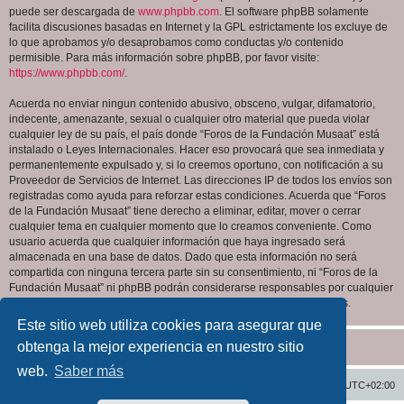
puede ser descargada de
www.phpbb.com
. El software phpBB solamente
facilita discusiones basadas en Internet y la GPL estrictamente los excluye de
lo que aprobamos y/o desaprobamos como conductas y/o contenido
permisible. Para más información sobre phpBB, por favor visite:
https://www.phpbb.com/
.
Acuerda no enviar ningun contenido abusivo, obsceno, vulgar, difamatorio,
indecente, amenazante, sexual o cualquier otro material que pueda violar
cualquier ley de su país, el país donde “Foros de la Fundación Musaat” está
instalado o Leyes Internacionales. Hacer eso provocará que sea inmediata y
permanentemente expulsado y, si lo creemos oportuno, con notificación a su
Proveedor de Servicios de Internet. Las direcciones IP de todos los envíos son
registradas como ayuda para reforzar estas condiciones. Acuerda que “Foros
de la Fundación Musaat” tiene derecho a eliminar, editar, mover o cerrar
cualquier tema en cualquier momento que lo creamos conveniente. Como
usuario acuerda que cualquier información que haya ingresado será
almacenada en una base de datos. Dado que esta información no será
compartida con ninguna tercera parte sin su consentimiento, ni “Foros de la
Fundación Musaat” ni phpBB podrán considerarse responsables por cualquier
intento de hacking que conlleve a que los datos sean comprometidos.
Este sitio web utiliza cookies para asegurar que
obtenga la mejor experiencia en nuestro sitio
web.
Saber más
Inicio
Índice general
Todos los horarios son
UTC+02:00