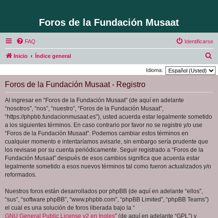
Foros de la Fundación Musaat
FAQ
Identificarse
B
Inicio
Índice general
u
Idioma:
s
Foros de la Fundación Musaat - Registro
c
Al ingresar en “Foros de la Fundación Musaat” (de aquí en adelante
a
“nosotros”, “nos”, “nuestro”, “Foros de la Fundación Musaat”,
r
“https://phpbb.fundacionmusaat.es”), usted acuerda estar legalmente sometido
a los siguientes términos. En caso contrario por favor no se registre y/o use
“Foros de la Fundación Musaat”. Podemos cambiar estos términos en
cualquier momento e intentaríamos avisarle, sin embargo sería prudente que
los revisase por su cuenta periódicamente. Seguir registrado a “Foros de la
Fundación Musaat” después de esos cambios significa que acuerda estar
legalmente sometido a esos nuevos términos tal como fueron actualizados y/o
reformados.
Nuestros foros están desarrollados por phpBB (de aquí en adelante “ellos”,
“sus”, “software phpBB”, “www.phpbb.com”, “phpBB Limited”, “phpBB Teams”)
el cual es una solución de foros liberada bajo la “
GNU General Public License v2 en Ingles
” (de aquí en adelante “GPL”) y