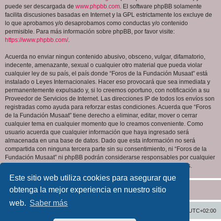
puede ser descargada de
www.phpbb.com
. El software phpBB solamente
facilita discusiones basadas en Internet y la GPL estrictamente los excluye de
lo que aprobamos y/o desaprobamos como conductas y/o contenido
permisible. Para más información sobre phpBB, por favor visite:
https://www.phpbb.com/
.
Acuerda no enviar ningun contenido abusivo, obsceno, vulgar, difamatorio,
indecente, amenazante, sexual o cualquier otro material que pueda violar
cualquier ley de su país, el país donde “Foros de la Fundación Musaat” está
instalado o Leyes Internacionales. Hacer eso provocará que sea inmediata y
permanentemente expulsado y, si lo creemos oportuno, con notificación a su
Proveedor de Servicios de Internet. Las direcciones IP de todos los envíos son
registradas como ayuda para reforzar estas condiciones. Acuerda que “Foros
de la Fundación Musaat” tiene derecho a eliminar, editar, mover o cerrar
cualquier tema en cualquier momento que lo creamos conveniente. Como
usuario acuerda que cualquier información que haya ingresado será
almacenada en una base de datos. Dado que esta información no será
compartida con ninguna tercera parte sin su consentimiento, ni “Foros de la
Fundación Musaat” ni phpBB podrán considerarse responsables por cualquier
intento de hacking que conlleve a que los datos sean comprometidos.
Este sitio web utiliza cookies para asegurar que
obtenga la mejor experiencia en nuestro sitio
web.
Saber más
Inicio
Índice general
Todos los horarios son
UTC+02:00