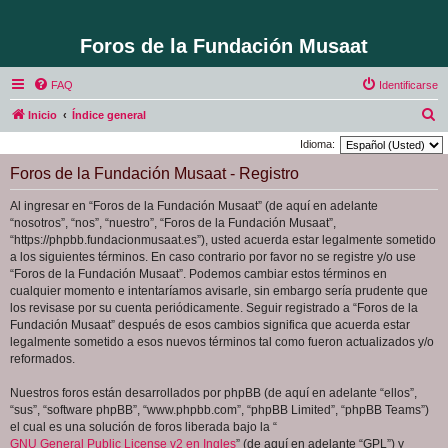
Foros de la Fundación Musaat
FAQ
Identificarse
B
Inicio
Índice general
u
Idioma:
s
Foros de la Fundación Musaat - Registro
c
Al ingresar en “Foros de la Fundación Musaat” (de aquí en adelante
a
“nosotros”, “nos”, “nuestro”, “Foros de la Fundación Musaat”,
r
“https://phpbb.fundacionmusaat.es”), usted acuerda estar legalmente sometido
a los siguientes términos. En caso contrario por favor no se registre y/o use
“Foros de la Fundación Musaat”. Podemos cambiar estos términos en
cualquier momento e intentaríamos avisarle, sin embargo sería prudente que
los revisase por su cuenta periódicamente. Seguir registrado a “Foros de la
Fundación Musaat” después de esos cambios significa que acuerda estar
legalmente sometido a esos nuevos términos tal como fueron actualizados y/o
reformados.
Nuestros foros están desarrollados por phpBB (de aquí en adelante “ellos”,
“sus”, “software phpBB”, “www.phpbb.com”, “phpBB Limited”, “phpBB Teams”)
el cual es una solución de foros liberada bajo la “
GNU General Public License v2 en Ingles
” (de aquí en adelante “GPL”) y