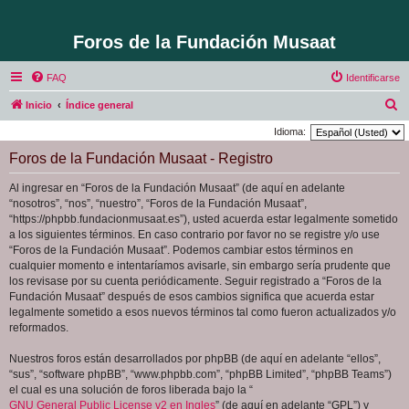
Foros de la Fundación Musaat
FAQ
Identificarse
B
Inicio
Índice general
u
Idioma:
s
Foros de la Fundación Musaat - Registro
c
Al ingresar en “Foros de la Fundación Musaat” (de aquí en adelante
a
“nosotros”, “nos”, “nuestro”, “Foros de la Fundación Musaat”,
r
“https://phpbb.fundacionmusaat.es”), usted acuerda estar legalmente sometido
a los siguientes términos. En caso contrario por favor no se registre y/o use
“Foros de la Fundación Musaat”. Podemos cambiar estos términos en
cualquier momento e intentaríamos avisarle, sin embargo sería prudente que
los revisase por su cuenta periódicamente. Seguir registrado a “Foros de la
Fundación Musaat” después de esos cambios significa que acuerda estar
legalmente sometido a esos nuevos términos tal como fueron actualizados y/o
reformados.
Nuestros foros están desarrollados por phpBB (de aquí en adelante “ellos”,
“sus”, “software phpBB”, “www.phpbb.com”, “phpBB Limited”, “phpBB Teams”)
el cual es una solución de foros liberada bajo la “
GNU General Public License v2 en Ingles
” (de aquí en adelante “GPL”) y