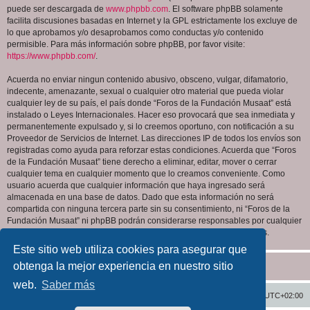
puede ser descargada de
www.phpbb.com
. El software phpBB solamente
facilita discusiones basadas en Internet y la GPL estrictamente los excluye de
lo que aprobamos y/o desaprobamos como conductas y/o contenido
permisible. Para más información sobre phpBB, por favor visite:
https://www.phpbb.com/
.
Acuerda no enviar ningun contenido abusivo, obsceno, vulgar, difamatorio,
indecente, amenazante, sexual o cualquier otro material que pueda violar
cualquier ley de su país, el país donde “Foros de la Fundación Musaat” está
instalado o Leyes Internacionales. Hacer eso provocará que sea inmediata y
permanentemente expulsado y, si lo creemos oportuno, con notificación a su
Proveedor de Servicios de Internet. Las direcciones IP de todos los envíos son
registradas como ayuda para reforzar estas condiciones. Acuerda que “Foros
de la Fundación Musaat” tiene derecho a eliminar, editar, mover o cerrar
cualquier tema en cualquier momento que lo creamos conveniente. Como
usuario acuerda que cualquier información que haya ingresado será
almacenada en una base de datos. Dado que esta información no será
compartida con ninguna tercera parte sin su consentimiento, ni “Foros de la
Fundación Musaat” ni phpBB podrán considerarse responsables por cualquier
intento de hacking que conlleve a que los datos sean comprometidos.
Este sitio web utiliza cookies para asegurar que
obtenga la mejor experiencia en nuestro sitio
web.
Saber más
Inicio
Índice general
Todos los horarios son
UTC+02:00