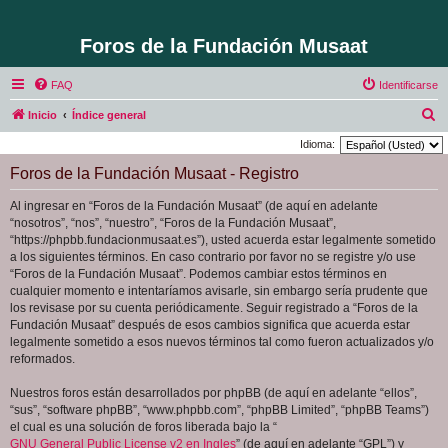
Foros de la Fundación Musaat
FAQ
Identificarse
B
Inicio
Índice general
u
Idioma:
s
Foros de la Fundación Musaat - Registro
c
Al ingresar en “Foros de la Fundación Musaat” (de aquí en adelante
a
“nosotros”, “nos”, “nuestro”, “Foros de la Fundación Musaat”,
r
“https://phpbb.fundacionmusaat.es”), usted acuerda estar legalmente sometido
a los siguientes términos. En caso contrario por favor no se registre y/o use
“Foros de la Fundación Musaat”. Podemos cambiar estos términos en
cualquier momento e intentaríamos avisarle, sin embargo sería prudente que
los revisase por su cuenta periódicamente. Seguir registrado a “Foros de la
Fundación Musaat” después de esos cambios significa que acuerda estar
legalmente sometido a esos nuevos términos tal como fueron actualizados y/o
reformados.
Nuestros foros están desarrollados por phpBB (de aquí en adelante “ellos”,
“sus”, “software phpBB”, “www.phpbb.com”, “phpBB Limited”, “phpBB Teams”)
el cual es una solución de foros liberada bajo la “
GNU General Public License v2 en Ingles
” (de aquí en adelante “GPL”) y