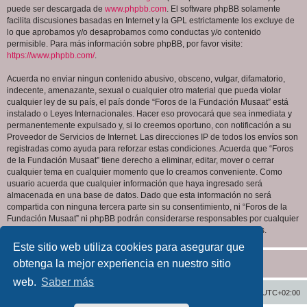
puede ser descargada de
www.phpbb.com
. El software phpBB solamente
facilita discusiones basadas en Internet y la GPL estrictamente los excluye de
lo que aprobamos y/o desaprobamos como conductas y/o contenido
permisible. Para más información sobre phpBB, por favor visite:
https://www.phpbb.com/
.
Acuerda no enviar ningun contenido abusivo, obsceno, vulgar, difamatorio,
indecente, amenazante, sexual o cualquier otro material que pueda violar
cualquier ley de su país, el país donde “Foros de la Fundación Musaat” está
instalado o Leyes Internacionales. Hacer eso provocará que sea inmediata y
permanentemente expulsado y, si lo creemos oportuno, con notificación a su
Proveedor de Servicios de Internet. Las direcciones IP de todos los envíos son
registradas como ayuda para reforzar estas condiciones. Acuerda que “Foros
de la Fundación Musaat” tiene derecho a eliminar, editar, mover o cerrar
cualquier tema en cualquier momento que lo creamos conveniente. Como
usuario acuerda que cualquier información que haya ingresado será
almacenada en una base de datos. Dado que esta información no será
compartida con ninguna tercera parte sin su consentimiento, ni “Foros de la
Fundación Musaat” ni phpBB podrán considerarse responsables por cualquier
intento de hacking que conlleve a que los datos sean comprometidos.
Este sitio web utiliza cookies para asegurar que
obtenga la mejor experiencia en nuestro sitio
web.
Saber más
Inicio
Índice general
Todos los horarios son
UTC+02:00