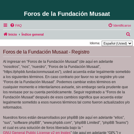
Foros de la Fundación Musaat
FAQ
Identificarse
B
Inicio
Índice general
u
Idioma:
s
Foros de la Fundación Musaat - Registro
c
Al ingresar en “Foros de la Fundación Musaat” (de aquí en adelante
a
“nosotros”, “nos”, “nuestro”, “Foros de la Fundación Musaat”,
r
“https://phpbb.fundacionmusaat.es”), usted acuerda estar legalmente sometido
a los siguientes términos. En caso contrario por favor no se registre y/o use
“Foros de la Fundación Musaat”. Podemos cambiar estos términos en
cualquier momento e intentaríamos avisarle, sin embargo sería prudente que
los revisase por su cuenta periódicamente. Seguir registrado a “Foros de la
Fundación Musaat” después de esos cambios significa que acuerda estar
legalmente sometido a esos nuevos términos tal como fueron actualizados y/o
reformados.
Nuestros foros están desarrollados por phpBB (de aquí en adelante “ellos”,
“sus”, “software phpBB”, “www.phpbb.com”, “phpBB Limited”, “phpBB Teams”)
el cual es una solución de foros liberada bajo la “
GNU General Public License v2 en Ingles
” (de aquí en adelante “GPL”) y