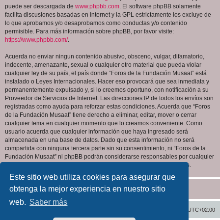
puede ser descargada de
www.phpbb.com
. El software phpBB solamente
facilita discusiones basadas en Internet y la GPL estrictamente los excluye de
lo que aprobamos y/o desaprobamos como conductas y/o contenido
permisible. Para más información sobre phpBB, por favor visite:
https://www.phpbb.com/
.
Acuerda no enviar ningun contenido abusivo, obsceno, vulgar, difamatorio,
indecente, amenazante, sexual o cualquier otro material que pueda violar
cualquier ley de su país, el país donde “Foros de la Fundación Musaat” está
instalado o Leyes Internacionales. Hacer eso provocará que sea inmediata y
permanentemente expulsado y, si lo creemos oportuno, con notificación a su
Proveedor de Servicios de Internet. Las direcciones IP de todos los envíos son
registradas como ayuda para reforzar estas condiciones. Acuerda que “Foros
de la Fundación Musaat” tiene derecho a eliminar, editar, mover o cerrar
cualquier tema en cualquier momento que lo creamos conveniente. Como
usuario acuerda que cualquier información que haya ingresado será
almacenada en una base de datos. Dado que esta información no será
compartida con ninguna tercera parte sin su consentimiento, ni “Foros de la
Fundación Musaat” ni phpBB podrán considerarse responsables por cualquier
intento de hacking que conlleve a que los datos sean comprometidos.
Este sitio web utiliza cookies para asegurar que
obtenga la mejor experiencia en nuestro sitio
web.
Saber más
Inicio
Índice general
Todos los horarios son
UTC+02:00