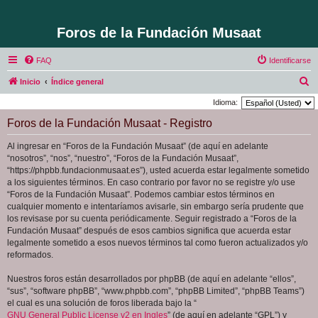
Foros de la Fundación Musaat
FAQ
Identificarse
B
Inicio
Índice general
u
Idioma:
s
Foros de la Fundación Musaat - Registro
c
Al ingresar en “Foros de la Fundación Musaat” (de aquí en adelante
a
“nosotros”, “nos”, “nuestro”, “Foros de la Fundación Musaat”,
r
“https://phpbb.fundacionmusaat.es”), usted acuerda estar legalmente sometido
a los siguientes términos. En caso contrario por favor no se registre y/o use
“Foros de la Fundación Musaat”. Podemos cambiar estos términos en
cualquier momento e intentaríamos avisarle, sin embargo sería prudente que
los revisase por su cuenta periódicamente. Seguir registrado a “Foros de la
Fundación Musaat” después de esos cambios significa que acuerda estar
legalmente sometido a esos nuevos términos tal como fueron actualizados y/o
reformados.
Nuestros foros están desarrollados por phpBB (de aquí en adelante “ellos”,
“sus”, “software phpBB”, “www.phpbb.com”, “phpBB Limited”, “phpBB Teams”)
el cual es una solución de foros liberada bajo la “
GNU General Public License v2 en Ingles
” (de aquí en adelante “GPL”) y