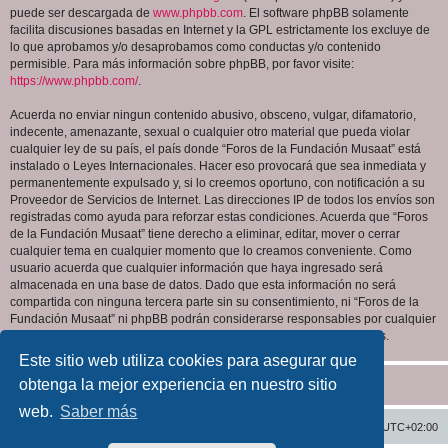
puede ser descargada de
www.phpbb.com
. El software phpBB solamente
facilita discusiones basadas en Internet y la GPL estrictamente los excluye de
lo que aprobamos y/o desaprobamos como conductas y/o contenido
permisible. Para más información sobre phpBB, por favor visite:
https://www.phpbb.com/
.
Acuerda no enviar ningun contenido abusivo, obsceno, vulgar, difamatorio,
indecente, amenazante, sexual o cualquier otro material que pueda violar
cualquier ley de su país, el país donde “Foros de la Fundación Musaat” está
instalado o Leyes Internacionales. Hacer eso provocará que sea inmediata y
permanentemente expulsado y, si lo creemos oportuno, con notificación a su
Proveedor de Servicios de Internet. Las direcciones IP de todos los envíos son
registradas como ayuda para reforzar estas condiciones. Acuerda que “Foros
de la Fundación Musaat” tiene derecho a eliminar, editar, mover o cerrar
cualquier tema en cualquier momento que lo creamos conveniente. Como
usuario acuerda que cualquier información que haya ingresado será
almacenada en una base de datos. Dado que esta información no será
compartida con ninguna tercera parte sin su consentimiento, ni “Foros de la
Fundación Musaat” ni phpBB podrán considerarse responsables por cualquier
intento de hacking que conlleve a que los datos sean comprometidos.
Este sitio web utiliza cookies para asegurar que
obtenga la mejor experiencia en nuestro sitio
web.
Saber más
Inicio
Índice general
Todos los horarios son
UTC+02:00