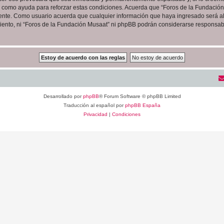
as como ayuda para reforzar estas condiciones. Acuerda que “Foros de la Fundación 
ente. Como usuario acuerda que cualquier información que haya ingresado será 
iento, ni “Foros de la Fundación Musaat” ni phpBB podrán considerarse responsabl
Desarrollado por
phpBB
® Forum Software © phpBB Limited
Traducción al español por
phpBB España
Privacidad
|
Condiciones