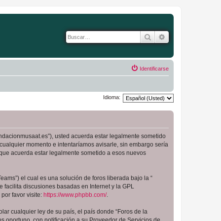
Buscar
Búsqueda avanza
Identificarse
Idioma:
.fundacionmusaat.es”), usted acuerda estar legalmente sometido
 cualquier momento e intentaríamos avisarle, sin embargo sería
a que acuerda estar legalmente sometido a esos nuevos
ams”) el cual es una solución de foros liberada bajo la “
 facilita discusiones basadas en Internet y la GPL
or favor visite:
https://www.phpbb.com/
.
ar cualquier ley de su país, el país donde “Foros de la
 oportuno, con notificación a su Proveedor de Servicios de