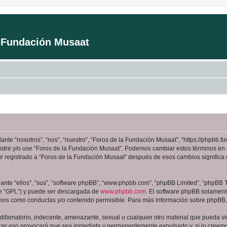
a Fundación Musaat
ante “nosotros”, “nos”, “nuestro”, “Foros de la Fundación Musaat”, “https://phpbb
registre y/o use “Foros de la Fundación Musaat”. Podemos cambiar estos términos en
ir registrado a “Foros de la Fundación Musaat” después de esos cambios signific
nte “ellos”, “sus”, “software phpBB”, “www.phpbb.com”, “phpBB Limited”, “phpBB Te
te “GPL”) y puede ser descargada de
www.phpbb.com
. El software phpBB solamente
os como conductas y/o contenido permisible. Para más información sobre phpBB, p
ifamatorio, indecente, amenazante, sexual o cualquier otro material que pueda viol
cer eso provocará que sea inmediata y permanentemente expulsado y, si lo creemos