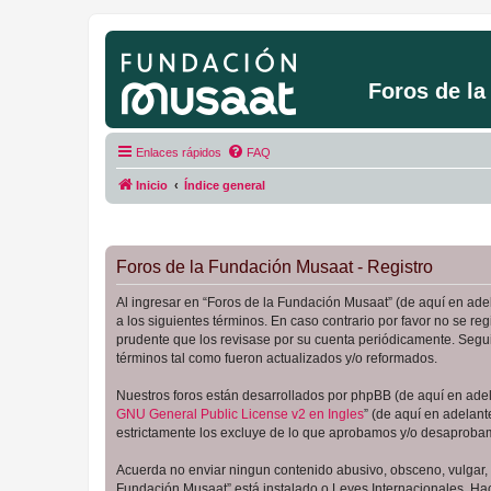
Foros de l
Enlaces rápidos
FAQ
Inicio
Índice general
Foros de la Fundación Musaat - Registro
Al ingresar en “Foros de la Fundación Musaat” (de aquí en adel
a los siguientes términos. En caso contrario por favor no se 
prudente que los revisase por su cuenta periódicamente. Segu
términos tal como fueron actualizados y/o reformados.
Nuestros foros están desarrollados por phpBB (de aquí en adela
GNU General Public License v2 en Ingles
” (de aquí en adelan
estrictamente los excluye de lo que aprobamos y/o desaprobam
Acuerda no enviar ningun contenido abusivo, obsceno, vulgar, d
Fundación Musaat” está instalado o Leyes Internacionales. Ha