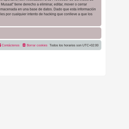
Musaat” tiene derecho a eliminar, editar, mover o cerrar
almacenada en una base de datos. Dado que esta información
es por cualquier intento de hacking que conlleve a que los
Contáctenos
Borrar cookies
Todos los horarios son
UTC+02:00