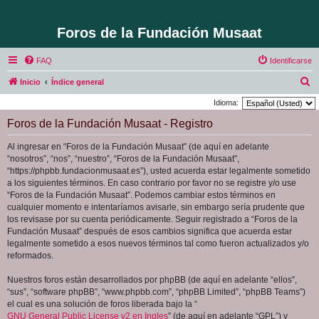
Foros de la Fundación Musaat
FAQ
Identificarse
B
Inicio
Índice general
u
Idioma:
s
Foros de la Fundación Musaat - Registro
c
Al ingresar en “Foros de la Fundación Musaat” (de aquí en adelante
a
“nosotros”, “nos”, “nuestro”, “Foros de la Fundación Musaat”,
r
“https://phpbb.fundacionmusaat.es”), usted acuerda estar legalmente sometido
a los siguientes términos. En caso contrario por favor no se registre y/o use
“Foros de la Fundación Musaat”. Podemos cambiar estos términos en
cualquier momento e intentaríamos avisarle, sin embargo sería prudente que
los revisase por su cuenta periódicamente. Seguir registrado a “Foros de la
Fundación Musaat” después de esos cambios significa que acuerda estar
legalmente sometido a esos nuevos términos tal como fueron actualizados y/o
reformados.
Nuestros foros están desarrollados por phpBB (de aquí en adelante “ellos”,
“sus”, “software phpBB”, “www.phpbb.com”, “phpBB Limited”, “phpBB Teams”)
el cual es una solución de foros liberada bajo la “
GNU General Public License v2 en Ingles
” (de aquí en adelante “GPL”) y