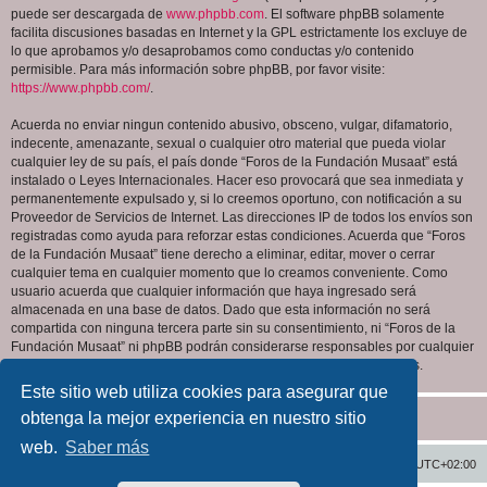
puede ser descargada de
www.phpbb.com
. El software phpBB solamente
facilita discusiones basadas en Internet y la GPL estrictamente los excluye de
lo que aprobamos y/o desaprobamos como conductas y/o contenido
permisible. Para más información sobre phpBB, por favor visite:
https://www.phpbb.com/
.
Acuerda no enviar ningun contenido abusivo, obsceno, vulgar, difamatorio,
indecente, amenazante, sexual o cualquier otro material que pueda violar
cualquier ley de su país, el país donde “Foros de la Fundación Musaat” está
instalado o Leyes Internacionales. Hacer eso provocará que sea inmediata y
permanentemente expulsado y, si lo creemos oportuno, con notificación a su
Proveedor de Servicios de Internet. Las direcciones IP de todos los envíos son
registradas como ayuda para reforzar estas condiciones. Acuerda que “Foros
de la Fundación Musaat” tiene derecho a eliminar, editar, mover o cerrar
cualquier tema en cualquier momento que lo creamos conveniente. Como
usuario acuerda que cualquier información que haya ingresado será
almacenada en una base de datos. Dado que esta información no será
compartida con ninguna tercera parte sin su consentimiento, ni “Foros de la
Fundación Musaat” ni phpBB podrán considerarse responsables por cualquier
intento de hacking que conlleve a que los datos sean comprometidos.
Este sitio web utiliza cookies para asegurar que
obtenga la mejor experiencia en nuestro sitio
web.
Saber más
Inicio
Índice general
Todos los horarios son
UTC+02:00