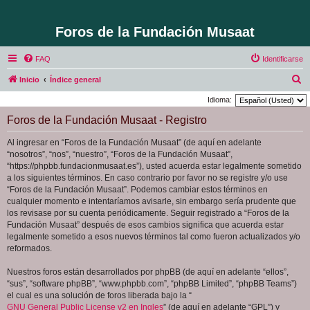
Foros de la Fundación Musaat
FAQ
Identificarse
B
Inicio
Índice general
u
Idioma:
s
Foros de la Fundación Musaat - Registro
c
Al ingresar en “Foros de la Fundación Musaat” (de aquí en adelante
a
“nosotros”, “nos”, “nuestro”, “Foros de la Fundación Musaat”,
r
“https://phpbb.fundacionmusaat.es”), usted acuerda estar legalmente sometido
a los siguientes términos. En caso contrario por favor no se registre y/o use
“Foros de la Fundación Musaat”. Podemos cambiar estos términos en
cualquier momento e intentaríamos avisarle, sin embargo sería prudente que
los revisase por su cuenta periódicamente. Seguir registrado a “Foros de la
Fundación Musaat” después de esos cambios significa que acuerda estar
legalmente sometido a esos nuevos términos tal como fueron actualizados y/o
reformados.
Nuestros foros están desarrollados por phpBB (de aquí en adelante “ellos”,
“sus”, “software phpBB”, “www.phpbb.com”, “phpBB Limited”, “phpBB Teams”)
el cual es una solución de foros liberada bajo la “
GNU General Public License v2 en Ingles
” (de aquí en adelante “GPL”) y