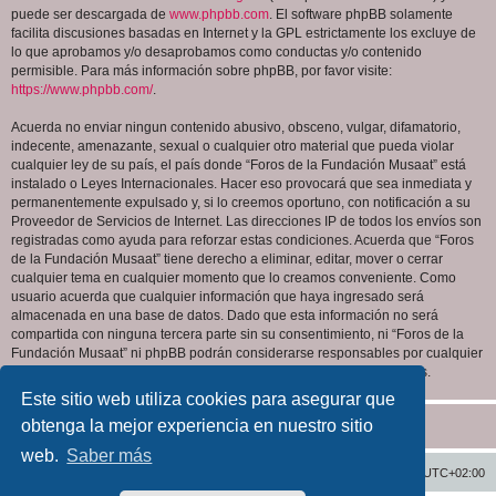
puede ser descargada de
www.phpbb.com
. El software phpBB solamente
facilita discusiones basadas en Internet y la GPL estrictamente los excluye de
lo que aprobamos y/o desaprobamos como conductas y/o contenido
permisible. Para más información sobre phpBB, por favor visite:
https://www.phpbb.com/
.
Acuerda no enviar ningun contenido abusivo, obsceno, vulgar, difamatorio,
indecente, amenazante, sexual o cualquier otro material que pueda violar
cualquier ley de su país, el país donde “Foros de la Fundación Musaat” está
instalado o Leyes Internacionales. Hacer eso provocará que sea inmediata y
permanentemente expulsado y, si lo creemos oportuno, con notificación a su
Proveedor de Servicios de Internet. Las direcciones IP de todos los envíos son
registradas como ayuda para reforzar estas condiciones. Acuerda que “Foros
de la Fundación Musaat” tiene derecho a eliminar, editar, mover o cerrar
cualquier tema en cualquier momento que lo creamos conveniente. Como
usuario acuerda que cualquier información que haya ingresado será
almacenada en una base de datos. Dado que esta información no será
compartida con ninguna tercera parte sin su consentimiento, ni “Foros de la
Fundación Musaat” ni phpBB podrán considerarse responsables por cualquier
intento de hacking que conlleve a que los datos sean comprometidos.
Este sitio web utiliza cookies para asegurar que
obtenga la mejor experiencia en nuestro sitio
web.
Saber más
Inicio
Índice general
Todos los horarios son
UTC+02:00