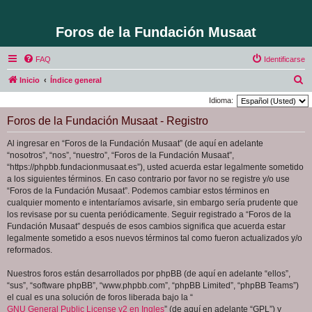
Foros de la Fundación Musaat
FAQ
Identificarse
B
Inicio
Índice general
u
Idioma:
s
Foros de la Fundación Musaat - Registro
c
Al ingresar en “Foros de la Fundación Musaat” (de aquí en adelante
a
“nosotros”, “nos”, “nuestro”, “Foros de la Fundación Musaat”,
r
“https://phpbb.fundacionmusaat.es”), usted acuerda estar legalmente sometido
a los siguientes términos. En caso contrario por favor no se registre y/o use
“Foros de la Fundación Musaat”. Podemos cambiar estos términos en
cualquier momento e intentaríamos avisarle, sin embargo sería prudente que
los revisase por su cuenta periódicamente. Seguir registrado a “Foros de la
Fundación Musaat” después de esos cambios significa que acuerda estar
legalmente sometido a esos nuevos términos tal como fueron actualizados y/o
reformados.
Nuestros foros están desarrollados por phpBB (de aquí en adelante “ellos”,
“sus”, “software phpBB”, “www.phpbb.com”, “phpBB Limited”, “phpBB Teams”)
el cual es una solución de foros liberada bajo la “
GNU General Public License v2 en Ingles
” (de aquí en adelante “GPL”) y