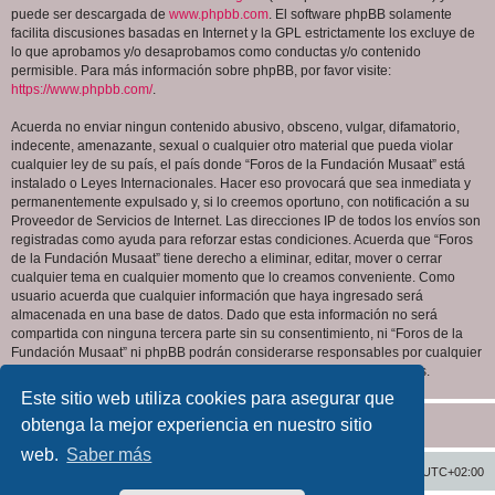
puede ser descargada de
www.phpbb.com
. El software phpBB solamente
facilita discusiones basadas en Internet y la GPL estrictamente los excluye de
lo que aprobamos y/o desaprobamos como conductas y/o contenido
permisible. Para más información sobre phpBB, por favor visite:
https://www.phpbb.com/
.
Acuerda no enviar ningun contenido abusivo, obsceno, vulgar, difamatorio,
indecente, amenazante, sexual o cualquier otro material que pueda violar
cualquier ley de su país, el país donde “Foros de la Fundación Musaat” está
instalado o Leyes Internacionales. Hacer eso provocará que sea inmediata y
permanentemente expulsado y, si lo creemos oportuno, con notificación a su
Proveedor de Servicios de Internet. Las direcciones IP de todos los envíos son
registradas como ayuda para reforzar estas condiciones. Acuerda que “Foros
de la Fundación Musaat” tiene derecho a eliminar, editar, mover o cerrar
cualquier tema en cualquier momento que lo creamos conveniente. Como
usuario acuerda que cualquier información que haya ingresado será
almacenada en una base de datos. Dado que esta información no será
compartida con ninguna tercera parte sin su consentimiento, ni “Foros de la
Fundación Musaat” ni phpBB podrán considerarse responsables por cualquier
intento de hacking que conlleve a que los datos sean comprometidos.
Este sitio web utiliza cookies para asegurar que
obtenga la mejor experiencia en nuestro sitio
web.
Saber más
Inicio
Índice general
Todos los horarios son
UTC+02:00