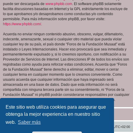
puede ser descargada de
www.phpbb.com
. El software phpBB solamente
facilita discusiones basadas en Internet y la GPL estrictamente los excluye de
lo que aprobamos y/o desaprobamos como conductas y/o contenido
permisible. Para más información sobre phpBB, por favor visite:
https://www.phpbb.com/
.
Acuerda no enviar ningun contenido abusivo, obsceno, vulgar, difamatorio,
indecente, amenazante, sexual o cualquier otro material que pueda violar
cualquier ley de su país, el país donde “Foros de la Fundación Musaat” está
instalado o Leyes Internacionales. Hacer eso provocará que sea inmediata y
permanentemente expulsado y, si lo creemos oportuno, con notificación a su
Proveedor de Servicios de Internet. Las direcciones IP de todos los envíos son
registradas como ayuda para reforzar estas condiciones. Acuerda que “Foros
de la Fundación Musaat” tiene derecho a eliminar, editar, mover o cerrar
cualquier tema en cualquier momento que lo creamos conveniente. Como
usuario acuerda que cualquier información que haya ingresado será
almacenada en una base de datos. Dado que esta información no será
compartida con ninguna tercera parte sin su consentimiento, ni “Foros de la
Fundación Musaat” ni phpBB podrán considerarse responsables por cualquier
intento de hacking que conlleve a que los datos sean comprometidos.
Este sitio web utiliza cookies para asegurar que
obtenga la mejor experiencia en nuestro sitio
web.
Saber más
Inicio
Índice general
Todos los horarios son
UTC+02:00