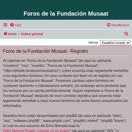
Foros de la Fundación Musaat
FAQ
Identificarse
B
Inicio
Índice general
u
Idioma:
s
Foros de la Fundación Musaat - Registro
c
Al ingresar en “Foros de la Fundación Musaat” (de aquí en adelante
a
“nosotros”, “nos”, “nuestro”, “Foros de la Fundación Musaat”,
r
“https://phpbb.fundacionmusaat.es”), usted acuerda estar legalmente sometido
a los siguientes términos. En caso contrario por favor no se registre y/o use
“Foros de la Fundación Musaat”. Podemos cambiar estos términos en
cualquier momento e intentaríamos avisarle, sin embargo sería prudente que
los revisase por su cuenta periódicamente. Seguir registrado a “Foros de la
Fundación Musaat” después de esos cambios significa que acuerda estar
legalmente sometido a esos nuevos términos tal como fueron actualizados y/o
reformados.
Nuestros foros están desarrollados por phpBB (de aquí en adelante “ellos”,
“sus”, “software phpBB”, “www.phpbb.com”, “phpBB Limited”, “phpBB Teams”)
el cual es una solución de foros liberada bajo la “
GNU General Public License v2 en Ingles
” (de aquí en adelante “GPL”) y