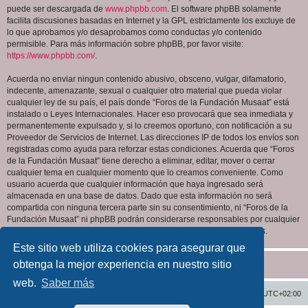
puede ser descargada de
www.phpbb.com
. El software phpBB solamente
facilita discusiones basadas en Internet y la GPL estrictamente los excluye de
lo que aprobamos y/o desaprobamos como conductas y/o contenido
permisible. Para más información sobre phpBB, por favor visite:
https://www.phpbb.com/
.
Acuerda no enviar ningun contenido abusivo, obsceno, vulgar, difamatorio,
indecente, amenazante, sexual o cualquier otro material que pueda violar
cualquier ley de su país, el país donde “Foros de la Fundación Musaat” está
instalado o Leyes Internacionales. Hacer eso provocará que sea inmediata y
permanentemente expulsado y, si lo creemos oportuno, con notificación a su
Proveedor de Servicios de Internet. Las direcciones IP de todos los envíos son
registradas como ayuda para reforzar estas condiciones. Acuerda que “Foros
de la Fundación Musaat” tiene derecho a eliminar, editar, mover o cerrar
cualquier tema en cualquier momento que lo creamos conveniente. Como
usuario acuerda que cualquier información que haya ingresado será
almacenada en una base de datos. Dado que esta información no será
compartida con ninguna tercera parte sin su consentimiento, ni “Foros de la
Fundación Musaat” ni phpBB podrán considerarse responsables por cualquier
intento de hacking que conlleve a que los datos sean comprometidos.
Este sitio web utiliza cookies para asegurar que
obtenga la mejor experiencia en nuestro sitio
web.
Saber más
Inicio
Índice general
Todos los horarios son
UTC+02:00