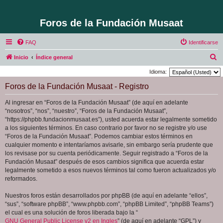
Foros de la Fundación Musaat
FAQ
Identificarse
B
Inicio
Índice general
u
Idioma:
s
Foros de la Fundación Musaat - Registro
c
Al ingresar en “Foros de la Fundación Musaat” (de aquí en adelante
a
“nosotros”, “nos”, “nuestro”, “Foros de la Fundación Musaat”,
r
“https://phpbb.fundacionmusaat.es”), usted acuerda estar legalmente sometido
a los siguientes términos. En caso contrario por favor no se registre y/o use
“Foros de la Fundación Musaat”. Podemos cambiar estos términos en
cualquier momento e intentaríamos avisarle, sin embargo sería prudente que
los revisase por su cuenta periódicamente. Seguir registrado a “Foros de la
Fundación Musaat” después de esos cambios significa que acuerda estar
legalmente sometido a esos nuevos términos tal como fueron actualizados y/o
reformados.
Nuestros foros están desarrollados por phpBB (de aquí en adelante “ellos”,
“sus”, “software phpBB”, “www.phpbb.com”, “phpBB Limited”, “phpBB Teams”)
el cual es una solución de foros liberada bajo la “
GNU General Public License v2 en Ingles
” (de aquí en adelante “GPL”) y